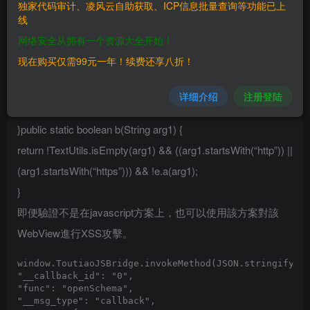
名單中的URL。但驗證只在http或https方案中進行。因為他
独家代码审计、凌风云自助获取、ICP信息批量查询等功能已上
线
們認為其他方案都是無效的，不需要驗證。
网络安全从拥有一个资源大全开始！
if(!e.b(arg8)) {
现在购买仅需99元一年！续费还享八折！
com.bytedance.t.c.e.b.a(“AbsSecStrategy”,
“needBuildSecLink : url is invalid.”);
详细介绍
注册登陆
return false;
}public static boolean b(String arg1) {
return !TextUtils.isEmpty(arg1) && ((arg1.startsWith(“http”)) ||
(arg1.startsWith(“https”))) && !e.a(arg1);
}
即便驗證不是在javascript方案上，也可以使用該方案對該
WebView進行XSS攻擊。
window.ToutiaoJSBridge.invokeMethod(JSON.stringify({

"__callback_id": "0",

"func": "openSchema",

"__msg_type": "callback",
