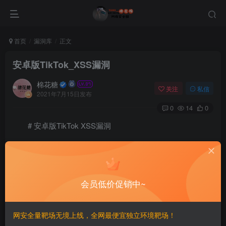
首页
漏洞库
正文
安卓版TikTok_XSS漏洞
棉花糖
关注
私信
2021年7月15日发布
0
14
0
# 安卓版TikTok XSS漏洞
==TikTok WebView上的通用XSS==
將觸發以下執行：
会员低价促销中~
==Add Wiki Activity的另一個XSS==
Add Wiki Activity 實現URL驗證，以確保不會在其中打開黑
网安全量靶场无境上线，全网最便宜独立环境靶场！