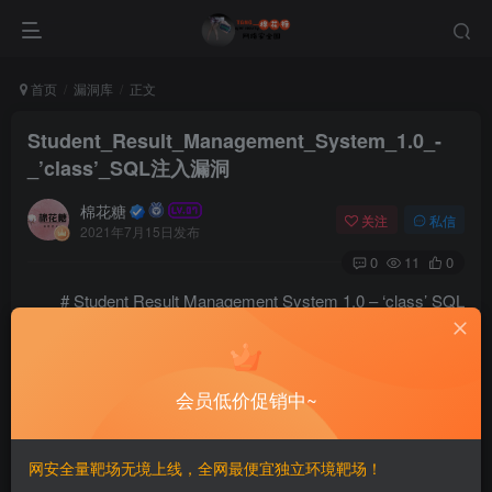
首页
漏洞库
正文
Student_Result_Management_System_1.0_-
_’class’_SQL注入漏洞
棉花糖
关注
私信
2021年7月15日发布
0
11
0
# Student Result Management System 1.0 – ‘class’ SQL
注入漏洞
会员低价促销中~
==漏洞影響==
1.0
网安全量靶场无境上线，全网最便宜独立环境靶场！
==EXP==