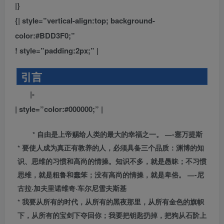
|}
{| style=”vertical-align:top; background-
color:#BDD3F0;”
! style=”padding:2px;” |
引言
|-
| style=”color:#000000;” |
* 自由是上帝赐给人类的最大的幸福之一。 —-塞万提斯
* 要使人成为真正有教养的人，必须具备三个品质：渊博的知
识、思维的习惯和高尚的情操。知识不多，就是愚昧；不习惯
思维，就是粗鲁和蠢笨；没有高尚的情操，就是卑俗。 —-尼
古拉·加夫里诺维奇·车尔尼雪夫斯基
* 我要从所有的时代，从所有的黑夜那里，从所有金色的旗帜
下，从所有的宝剑下夺回你；我要把钥匙扔掉，把狗从石阶上