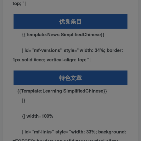
top;” |
优良条目
{{Template:News SimplifiedChinese}}
| id=”mf-versions” style=”width: 34%; border:
1px solid #ccc; vertical-align: top;” |
特色文章
{{Template:Learning SimplifiedChinese}}
|}
{| width=100%
| id=”mf-links” style=”width: 33%; background: