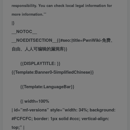
responsibility. You can check local legal information for
more information.”’
|}
__NOTOC__
__NOEDITSECTION__{{#seo:|title=PwnWiki-免费、
自由、人人可编辑的漏洞库}}
{{DISPLAYTITLE:
}}
{{FULLPAGENAME}}
{{Template:Banner0-SimplifiedChinese}}
{{Template:LanguageBar}}
{| width=100%
| id=”mf-versions” style=”width: 34%; background:
#FCFCFC; border: 1px solid #ccc; vertical-align:
top;” |