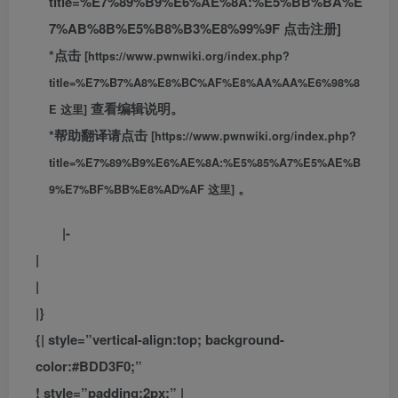
title=%E7%89%B9%E6%AE%8A:%E5%BB%BA%E
7%AB%8B%E5%B8%B3%E8%99%9F 点击注册]
*点击
[https://www.pwnwiki.org/index.php?
title=%E7%B7%A8%E8%BC%AF%E8%AA%AA%E6%98%8
查看编辑说明。
E 这里]
*帮助翻译请点击
[https://www.pwnwiki.org/index.php?
title=%E7%89%B9%E6%AE%8A:%E5%85%A7%E5%AE%B
。
9%E7%BF%BB%E8%AD%AF 这里]
|-
|
|
|}
{| style=”vertical-align:top; background-
color:#BDD3F0;”
! style=”padding:2px;” |