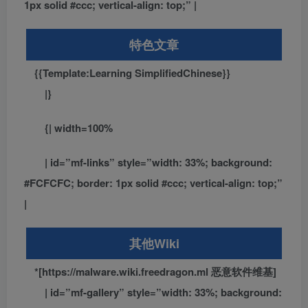
1px solid #ccc; vertical-align: top;” |
特色文章
{{Template:Learning SimplifiedChinese}}
|}
{| width=100%
| id=”mf-links” style=”width: 33%; background:
#FCFCFC; border: 1px solid #ccc; vertical-align: top;”
|
其他Wiki
*[https://malware.wiki.freedragon.ml 恶意软件维基]
| id=”mf-gallery” style=”width: 33%; background: