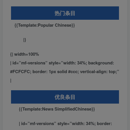
热门条目
{{Template:Popular Chinese}}
|}
{| width=100%
| id=”mf-versions” style=”width: 34%; background:
#FCFCFC; border: 1px solid #ccc; vertical-align: top;”
|
优良条目
{{Template:News SimplifiedChinese}}
| id=”mf-versions” style=”width: 34%; border: