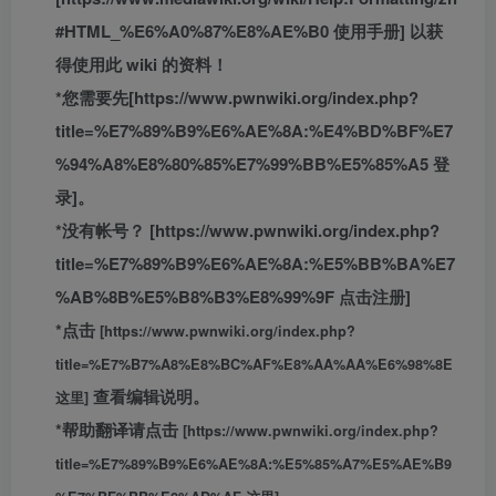
#HTML_%E6%A0%87%E8%AE%B0 使用手册] 以获
得使用此 wiki 的资料！
*您需要先[https://www.pwnwiki.org/index.php?
title=%E7%89%B9%E6%AE%8A:%E4%BD%BF%E7
%94%A8%E8%80%85%E7%99%BB%E5%85%A5 登
录]。
*没有帐号？ [https://www.pwnwiki.org/index.php?
title=%E7%89%B9%E6%AE%8A:%E5%BB%BA%E7
%AB%8B%E5%B8%B3%E8%99%9F 点击注册]
*点击
[https://www.pwnwiki.org/index.php?
title=%E7%B7%A8%E8%BC%AF%E8%AA%AA%E6%98%8E
查看编辑说明。
这里]
*帮助翻译请点击
[https://www.pwnwiki.org/index.php?
title=%E7%89%B9%E6%AE%8A:%E5%85%A7%E5%AE%B9
。