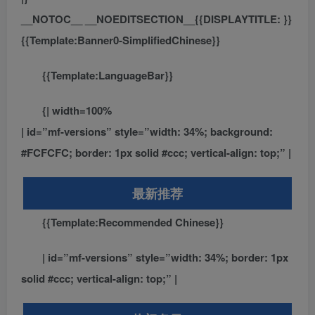
__NOTOC__ __NOEDITSECTION__{{DISPLAYTITLE:
}}
{
{{Template:Banner0-SimplifiedChinese}}
{{Template:LanguageBar}}
{| width=100%
| id=”mf-versions” style=”width: 34%; background:
#FCFCFC; border: 1px solid #ccc; vertical-align: top;” |
最新推荐
{{Template:Recommended Chinese}}
| id=”mf-versions” style=”width: 34%; border: 1px
solid #ccc; vertical-align: top;” |