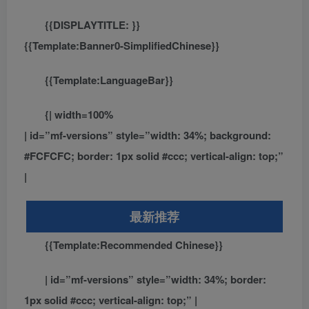
{{DISPLAYTITLE:
}}
{{FULLPAGENAME}}
{{Template:Banner0-SimplifiedChinese}}
{{Template:LanguageBar}}
{| width=100%
| id=”mf-versions” style=”width: 34%; background:
#FCFCFC; border: 1px solid #ccc; vertical-align: top;”
|
最新推荐
{{Template:Recommended Chinese}}
| id=”mf-versions” style=”width: 34%; border:
1px solid #ccc; vertical-align: top;” |