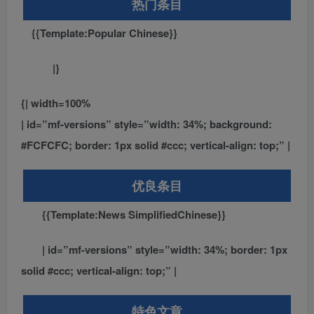
热门条目
{{Template:Popular Chinese}}
|}
{| width=100%
| id=”mf-versions” style=”width: 34%; background:
#FCFCFC; border: 1px solid #ccc; vertical-align: top;” |
优良条目
{{Template:News SimplifiedChinese}}
| id=”mf-versions” style=”width: 34%; border: 1px
solid #ccc; vertical-align: top;” |
特色文章