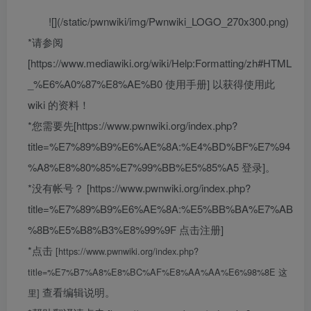
![](/static/pwnwiki/img/Pwnwiki_LOGO_270x300.png)
*请参阅
[https://www.mediawiki.org/wiki/Help:Formatting/zh#HTML
_%E6%A0%87%E8%AE%B0 使用手册] 以获得使用此
wiki 的资料！
*您需要先[https://www.pwnwiki.org/index.php?
title=%E7%89%B9%E6%AE%8A:%E4%BD%BF%E7%94
%A8%E8%80%85%E7%99%BB%E5%85%A5 登录]。
*没有帐号？ [https://www.pwnwiki.org/index.php?
title=%E7%89%B9%E6%AE%8A:%E5%BB%BA%E7%AB
%8B%E5%B8%B3%E8%99%9F 点击注册]
*点击
[https://www.pwnwiki.org/index.php?
title=%E7%B7%A8%E8%BC%AF%E8%AA%AA%E6%98%8E 这
查看编辑说明。
里]