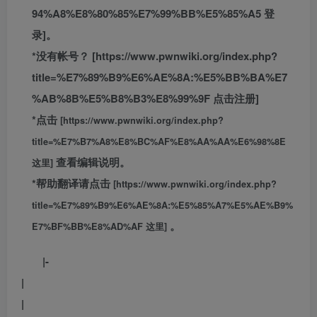
94%A8%E8%80%85%E7%99%BB%E5%85%A5 登
录]。
*没有帐号？ [https://www.pwnwiki.org/index.php?
title=%E7%89%B9%E6%AE%8A:%E5%BB%BA%E7
%AB%8B%E5%B8%B3%E8%99%9F 点击注册]
*点击
[https://www.pwnwiki.org/index.php?
title=%E7%B7%A8%E8%BC%AF%E8%AA%AA%E6%98%8E
查看编辑说明。
这里]
*帮助翻译请点击
[https://www.pwnwiki.org/index.php?
title=%E7%89%B9%E6%AE%8A:%E5%85%A7%E5%AE%B9%
。
E7%BF%BB%E8%AD%AF 这里]
|-
|
|