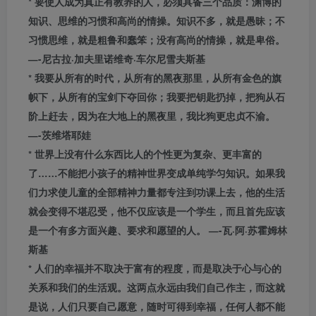
* 要使人成为真正有教养的人，必须具备三个品质：渊博的
知识、思维的习惯和高尚的情操。知识不多，就是愚昧；不
习惯思维，就是粗鲁和蠢笨；没有高尚的情操，就是卑俗。
—-尼古拉·加夫里诺维奇·车尔尼雪夫斯基
* 我要从所有的时代，从所有的黑夜那里，从所有金色的旗
帜下，从所有的宝剑下夺回你；我要把钥匙扔掉，把狗从石
阶上赶去，因为在大地上的黑夜里，我比狗更忠贞不渝。
—-茨维塔耶娃
* 世界上没有什么东西比人的个性更为复杂、更丰富的
了……不能把小孩子的精神世界变成单纯学匀知识。如果我
们力求使儿童的全部精神力量都专注到功课上去，他的生活
就会变得不堪忍受，他不仅应该是一个学生，而且首先应该
是一个有多方面兴趣、要求和愿望的人。 —-瓦·阿·苏霍姆林
斯基
* 人们的幸福并不取决于富有的程度，而是取决于心与心的
关系和我们的生活观。这两点永远由我们自己作主，而这就
是说，人们只要自己愿意，随时可得到幸福，任何人都不能