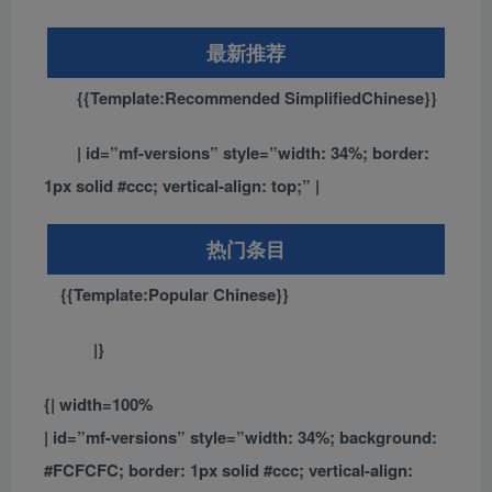
最新推荐
{{Template:Recommended SimplifiedChinese}}
| id=”mf-versions” style=”width: 34%; border:
1px solid #ccc; vertical-align: top;” |
热门条目
{{Template:Popular Chinese}}
|}
{| width=100%
| id=”mf-versions” style=”width: 34%; background:
#FCFCFC; border: 1px solid #ccc; vertical-align: