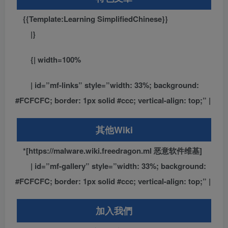
{{Template:Learning SimplifiedChinese}}
|}
{| width=100%
| id=”mf-links” style=”width: 33%; background:
#FCFCFC; border: 1px solid #ccc; vertical-align: top;” |
其他Wiki
*[https://malware.wiki.freedragon.ml 恶意软件维基]
| id=”mf-gallery” style=”width: 33%; background:
#FCFCFC; border: 1px solid #ccc; vertical-align: top;” |
加入我們