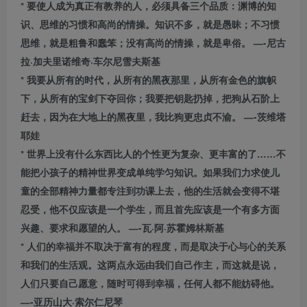
* 要使人成为真正有教养的人，必须具备三个品质：渊博的知
识、思维的习惯和高尚的情操。知识不多，就是愚昧；不习惯
思维，就是粗鲁和蠢笨；没有高尚的情操，就是卑俗。 —-尼古
拉·加夫里诺维奇·车尔尼雪夫斯基
* 我要从所有的时代，从所有的黑夜那里，从所有金色的旗帜
下，从所有的宝剑下夺回你；我要把钥匙扔掉，把狗从石阶上
赶去，因为在大地上的黑夜里，我比狗更忠贞不渝。 —-茨维塔
耶娃
* 世界上没有什么东西比人的个性更为复杂、更丰富的了……不
能把小孩子的精神世界变成单纯学匀知识。如果我们力求使儿
童的全部精神力量都专注到功课上去，他的生活就会变得不堪
忍受，他不仅应该是一个学生，而且首先应该是一个有多方面
兴趣、要求和愿望的人。 —-瓦·阿·苏霍姆林斯基
* 人们的幸福并不取决于富有的程度，而是取决于心与心的关系
和我们的生活观。这两点永远由我们自己作主，而这就是说，
人们只要自己愿意，随时可得到幸福，任何人都不能妨碍他。
—-亚历山大·索尔仁尼琴