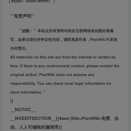
| style=”color:#ffffff;” |
”’免责声明”’
”’提醒：”’ 本站点所有资料均来自互联网或者由爱好者编
写，如果出现任何争议性内容，请联系原作者，PwnWiki不承担
任何责任。
All materials on this site are from the Internet or written by
fans. If there is any controversial content, please contact the
original author. PwnWiki does not assume any
responsibility. You can check local legal information for
more information.”’
|}
__NOTOC__
__NOEDITSECTION__{{#seo:|title=PwnWiki-免费、自
由、人人可编辑的漏洞库}}