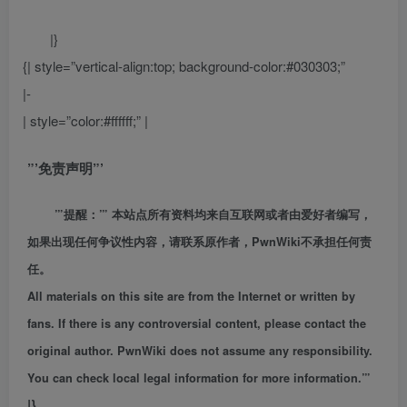
|}
{| style=”vertical-align:top; background-color:#030303;”
|-
| style=”color:#ffffff;” |
”’免责声明”’
”’提醒：”’ 本站点所有资料均来自互联网或者由爱好者编写，
如果出现任何争议性内容，请联系原作者，PwnWiki不承担任何责
任。
All materials on this site are from the Internet or written by
fans. If there is any controversial content, please contact the
original author. PwnWiki does not assume any responsibility.
You can check local legal information for more information.”’
|}