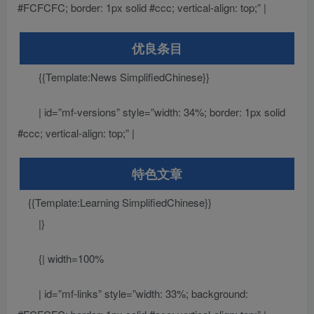
#FCFCFC; border: 1px solid #ccc; vertical-align: top;” |
优良条目
{{Template:News SimplifiedChinese}}
| id=”mf-versions” style=”width: 34%; border: 1px solid
#ccc; vertical-align: top;” |
特色文章
{{Template:Learning SimplifiedChinese}}
|}
{| width=100%
| id=”mf-links” style=”width: 33%; background: