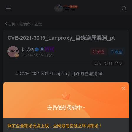
首页
漏洞库
正文
CVE-2021-3019_Lanproxy_目錄遍歷漏洞_pt
棉花糖
关注
私信
2021年7月15日发布
0
11
0
# CVE-2021-3019 Lanproxy 目錄遍歷漏洞/pt
== Impacto de vulnerabilidade ==
会员低价促销中~
==FOFA==
网安全量靶场无境上线，全网最便宜独立环境靶场！
Envie a seguinte solicitação: