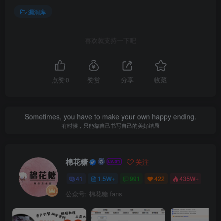
漏洞库
喜欢就支持一下吧
点赞
0
赞赏
分享
收藏
Sometimes, you have to make your own happy ending.
有时候，只能靠自己书写自己的美好结局
棉花糖
关注
41
1.5W+
991
422
435W+
公众号: 棉花糖 fans