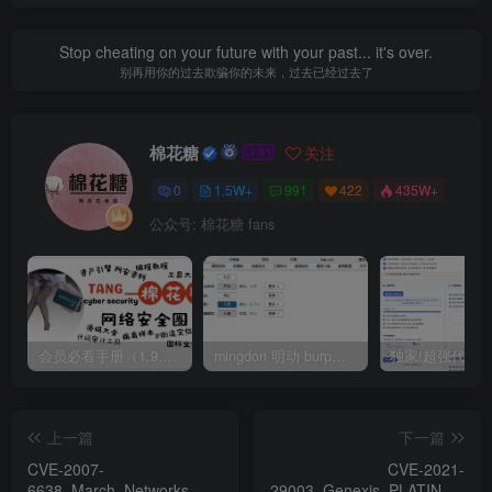
Stop cheating on your future with your past... it's over.
别再用你的过去欺骗你的未来，过去已经过去了
棉花糖
关注
0
1.5W+
991
422
435W+
公众号: 棉花糖 fans
会员必看手册（1.9.0版本 26.4.5更新）
mingdon 明动 burp插件0.2.6版本 本地时间校验去除版
上一篇
下一篇
CVE-2007-
CVE-2021-
6638_March_Networks_DVR_3204
29003_Genexis_PLATINUM_44