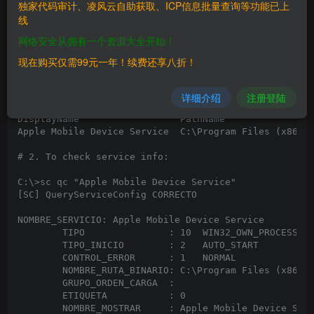
独家代码审计、凌风云自助获取、ICP信息批量查询等功能已上
# Service File Version: 486.0.2.23

线
# Tested on: Windows 10 Pro x64 es 

# Vulnerability Type: Unquoted Service Path

网络安全从拥有一个资源大全开始！
现在购买仅需99元一年！续费还享八折！
# 1. To find the unquoted service path vulnerability

C:\>wmic service where 'name like "%Apple Mobile Devi
详细介绍
注册登陆
DisplayName                  PathName                
Apple Mobile Device Service  C:\Program Files (x86)\i
# 2. To check service info:

C:\>sc qc "Apple Mobile Device Service"

[SC] QueryServiceConfig CORRECTO

NOMBRE_SERVICIO: Apple Mobile Device Service

        TIPO               : 10  WIN32_OWN_PROCESS

        TIPO_INICIO        : 2   AUTO_START

        CONTROL_ERROR      : 1   NORMAL

        NOMBRE_RUTA_BINARIO: C:\Program Files (x86)\i
        GRUPO_ORDEN_CARGA  :

        ETIQUETA           : 0

        NOMBRE_MOSTRAR     : Apple Mobile Device Serv