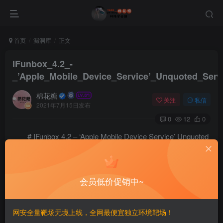
首页
漏洞库
正文
IFunbox_4.2_-
_’Apple_Mobile_Device_Service’_Unquoted_Serv
棉花糖
关注
私信
2021年7月15日发布
0
12
0
# IFunbox 4.2 – ‘Apple Mobile Device Service’ Unquoted
Service Path
# Exploit Title: iFunbox 4.2 - 'Apple Mobile Device S
会员低价促销中~
# Date: 2021-06-18

# Exploit Author: Julio Aviña

# Vendor Homepage: https://www.i-funbox.com/en/index.
# Software Link: https://www.i-funbox.com/download/if
网安全量靶场无境上线，全网最便宜独立环境靶场！
# Version: 4.2
