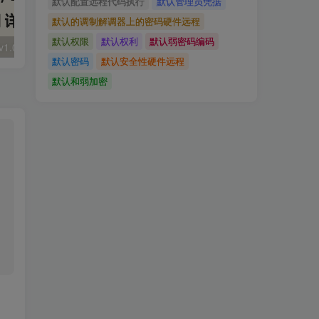
默认配置远程代码执行
默认管理员凭据
默认的调制解调器上的密码硬件远程
默认权限
默认权利
默认弱密码编码
大华 evo-runs/v1.0/receive RCE
FineReport 帆软报表前台远程代码执行
wps 远程代码
默认密码
默认安全性硬件远程
默认和弱加密