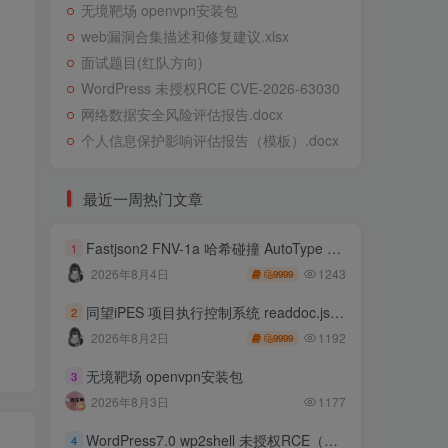
无境靶场 openvpn安装包
web漏洞合集描述和修复建议.xlsx
面试题目(红队方向)
WordPress 未授权RCE CVE-2026-63030
网络数据安全风险评估报告.docx
个人信息保护影响评估报告（模板）.docx
最近一周热门文章
Fastjson2 FNV-1a 哈希碰撞 AutoType 绕过远程代码执行
1
1243
2026年8月4日
9999
同望iPES 项目执行控制系统 readdoc.jsp存在任意文件读取
2
1192
2026年8月2日
9999
无境靶场 openvpn安装包
3
2026年8月3日
1177
WordPress7.0 wp2shell 未授权RCE（CVE-2026-63030 CVE-2026-60137）
4