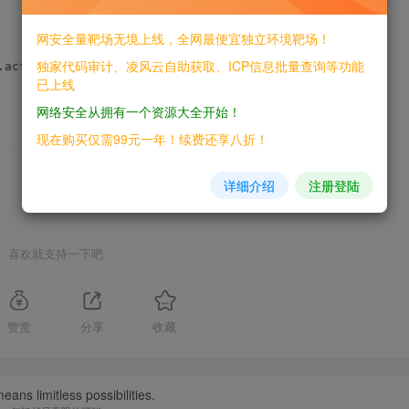
网安全量靶场无境上线，全网最便宜独立环境靶场！
独家代码审计、凌风云自助获取、ICP信息批量查询等功能
已上线
网络安全从拥有一个资源大全开始！
现在购买仅需99元一年！续费还享八折！
THE END
详细介绍
注册登陆
喜欢就支持一下吧
赞赏
分享
收藏
eans limitless possibilities.