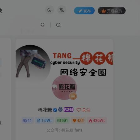
块
发布
开通会员
作者
棉花糖
关注
41
1.5W+
991
422
435W+
敏
公众号: 棉花糖 fans