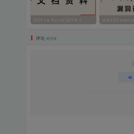
2025 hw 有poc的漏洞集合
评论
抢沙发