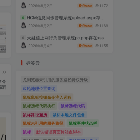
1172
2026年8月2日
9999
HCM信息同步管理系统upload.aspx存在任意文件上传
5
1169
2026年8月2日
9999
天融信上网行为管理系统pc.php存在xss
6
1155
2026年8月4日
9999
独家!超强代码审计工具上线！免费会员等你来嫖！
2025 hw 有poc的漏洞集合
技术文章投稿兑换会员规则
标签云
篇
龙浏览器未引用的服务路径特权升级
程命令
漏洞
齿轮地理位置查询
鼠标鼠标按钮命令注入远程
鼠标远程代码执行
鼠标远程代码
鼠标路径遍历
鼠标本地文件包含
鼠标未引用的服务路径
鼠标事件状态栏
鼠标
默认错误页面跨站点脚本