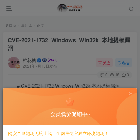
首页
漏洞库
正文
CVE-2021-1732_Windows_Win32k_本地提權漏
洞
棉花糖
关注
私信
2021年7月15日发布
0
18
0
# CVE-2021-1732 Windows Win32k 本地提權漏洞
==漏洞影響==
![](/static/pwnwiki/img/Xnip2021-03-22 15-12-28.jpg)
会员低价促销中~
==EXP==
网安全量靶场无境上线，全网最便宜独立环境靶场！
https://github.com/KaLendsi/CVE-2021-1732-Exploit