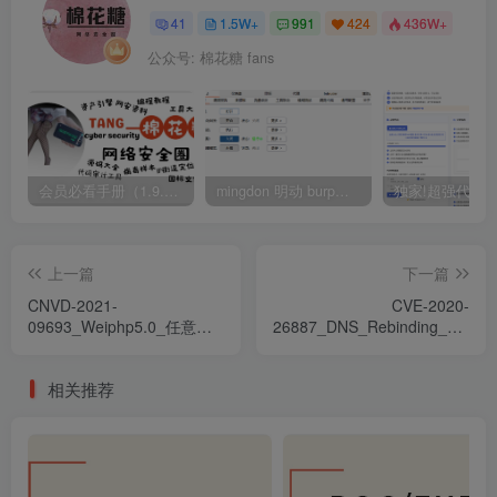
41
1.5W+
991
424
436W+
公众号: 棉花糖 fans
会员必看手册（1.9.0版本 26.4.5更新）
mingdon 明动 burp插件0.2.6版本 本地时间校验去除版
上一篇
下一篇
CNVD-2021-
CVE-2020-
09693_Weiphp5.0_任意用
26887_DNS_Rebinding_Protect
戶Cookie偽造漏洞
繞過漏洞
相关推荐