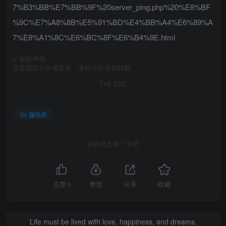
7%B3%BB%E7%BB%9F%20server_ping.php%20%E8%BF
%9C%E7%A8%8B%E5%91%BD%E4%BB%A4%E6%89%A
7%E8%A1%8C%E6%BC%8F%E6%B4%9E.html
©
版权声明
文章版权归作者所有，未经允许请勿转载。
THE END
漏洞库
喜欢就支持一下吧
点赞
0
赞赏
分享
收藏
Life must be lived with love, happiness, and dreams.