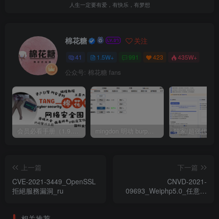
人生一定要有爱，有快乐，有梦想
棉花糖
关注
41
1.5W+
991
423
435W+
公众号: 棉花糖 fans
会员必看手册（1.9.0版本 26.4.5更新）
mingdon 明动 burp插件0.2.6版本 本地时间校验去除版
上一篇
下一篇
CVE-2021-3449_OpenSSL
CNVD-2021-
拒絕服務漏洞_ru
09693_Weiphp5.0_任意用
戶Cookie偽造漏洞
相关推荐