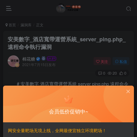
首页
漏洞库
正文
安美數字_酒店寬帶運營系統_server_ping.php_
遠程命令執行漏洞
棉花糖
关注
私信
2021年7月15日发布
0
20
0
# 安美數字 酒店寬帶運營系統 server ping.php 遠程命令
執行漏洞
==FOFA==
会员低价促销中~
==漏洞利用==
网安全量靶场无境上线，全网最便宜独立环境靶场！
GET傳入 $ip參數 後直接命令執行，並且文件無權限要求