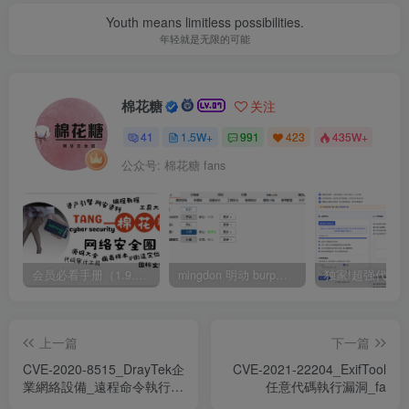
Youth means limitless possibilities.
年轻就是无限的可能
棉花糖
关注
41
1.5W+
991
423
435W+
公众号: 棉花糖 fans
会员必看手册（1.9.0版本 26.4.5更新）
mingdon 明动 burp插件0.2.6版本 本地时间校验去除版
上一篇
下一篇
CVE-2020-8515_DrayTek企
CVE-2021-22204_ExifTool
業網絡設備_遠程命令執行漏
任意代碼執行漏洞_fa
洞