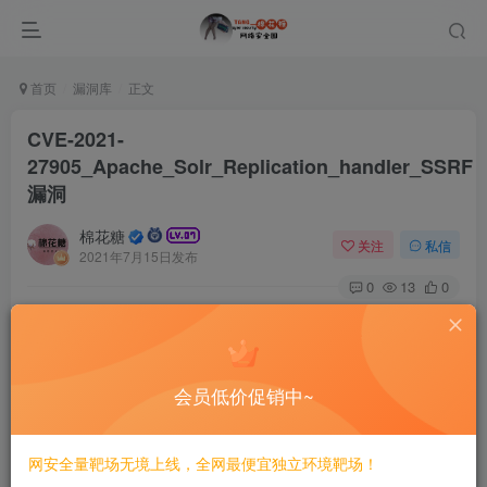
首页
漏洞库
正文
CVE-2021-
27905_Apache_Solr_Replication_handler_SSRF
漏洞
棉花糖
关注
私信
2021年7月15日发布
0
13
0
# CVE-2021-27905 Apache Solr Replication handler
SSRF漏洞
==影響版本==
会员低价促销中~
网安全量靶场无境上线，全网最便宜独立环境靶场！
==POC==