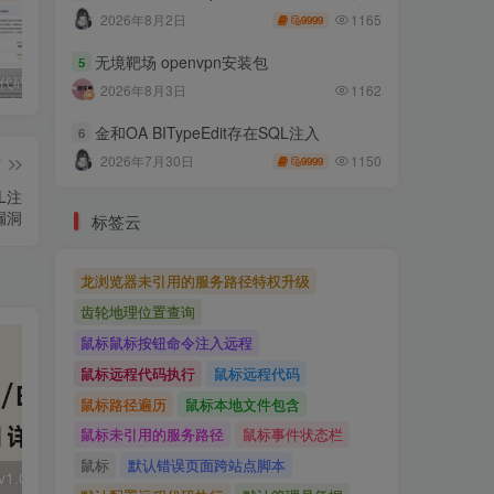
1165
2026年8月2日
9999
无境靶场 openvpn安装包
5
独家!超强代码审计工具上线！免费会员等你来嫖！
2025 hw 有poc的漏洞集合
技术文章投稿兑换会员规则
2026年8月3日
1162
金和OA BITypeEdit存在SQL注入
6
1150
2026年7月30日
篇
9999
QL注
漏洞
标签云
龙浏览器未引用的服务路径特权升级
齿轮地理位置查询
鼠标鼠标按钮命令注入远程
鼠标远程代码执行
鼠标远程代码
鼠标路径遍历
鼠标本地文件包含
鼠标未引用的服务路径
鼠标事件状态栏
鼠标
默认错误页面跨站点脚本
大华 evo-runs/v1.0/receive RCE
FineReport 帆软报表前台远程代码执行
wps 远程代码