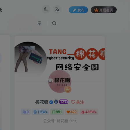
块
发布
开通会员
作者
棉花糖
关注
0
1.5W+
991
422
435W+
公众号: 棉花糖 fans