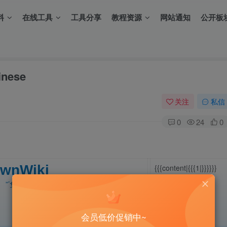
料
在线工具
工具分享
教程资源
网站通知
公开板
inese
关注
私信
0
24
0
wnWiki
{{{content|{{{1|}}}}}}
”’免费、自由、人人可编辑的漏洞库”’
会员低价促销中~