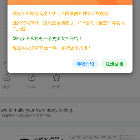
网安全量靶场无境上线，全网最便宜独立环境靶场！
独家代码审计、凌风云自助获取、ICP信息批量查询等功能
THE END
已上线
网络安全从拥有一个资源大全开始！
现在购买仅需99元一年！续费还享八折！
喜欢就支持一下吧
详细介绍
注册登陆
赞赏
分享
收藏
ave to make your own happy ending.
，只能靠自己书写自己的美好结局