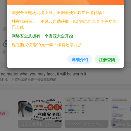
网安全量靶场无境上线，全网最便宜独立环境靶场！
独家代码审计、凌风云自助获取、ICP信息批量查询等功能
已上线
喜欢就支持一下吧
网络安全从拥有一个资源大全开始！
现在购买仅需99元一年！续费还享八折！
赞赏
分享
收藏
详细介绍
注册登陆
 no matter what you may face, it will be worth it.
是什么，为你所爱的而奋斗都会是值得的
35W+
会员必看手册（1.9.0版本 26.4.5更新）
mingdon 明动 burp插件0.2.6版本 本地时间校验去除版