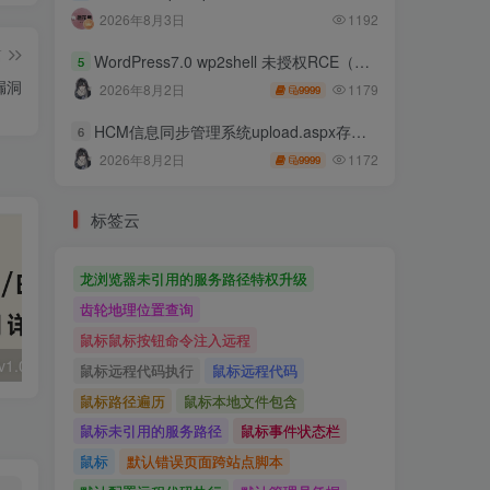
2026年8月3日
1192
篇
WordPress7.0 wp2shell 未授权RCE（CVE-2026-63030 CVE-2026-60137）
5
入漏洞
1179
2026年8月2日
9999
HCM信息同步管理系统upload.aspx存在任意文件上传
6
1172
2026年8月2日
9999
标签云
龙浏览器未引用的服务路径特权升级
齿轮地理位置查询
鼠标鼠标按钮命令注入远程
大华 evo-runs/v1.0/receive RCE
FineReport 帆软报表前台远程代码执行
wps 远程代码
鼠标远程代码执行
鼠标远程代码
鼠标路径遍历
鼠标本地文件包含
鼠标未引用的服务路径
鼠标事件状态栏
鼠标
默认错误页面跨站点脚本