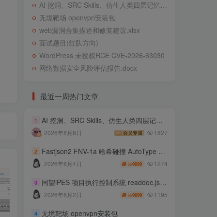
AI 挖洞、SRC Skills、仿生人类四层记忆系统
无境靶场 openvpn安装包
web漏洞合集描述和修复建议.xlsx
面试题目(红队方向)
WordPress 未授权RCE CVE-2026-63030
网络数据安全风险评估报告.docx
最近一周热门文章
AI 挖洞、SRC Skills、仿生人类四层记忆系统
1
2026年8月8日
1827
会员专属
Fastjson2 FNV-1a 哈希碰撞 AutoType 绕过远程代码执行
2
1274
2026年8月4日
9999
同望iPES 项目执行控制系统 readdoc.jsp存在任意文件读取
3
1195
2026年8月2日
9999
独家!超强代码审计工具上线！免费会员等你来嫖！
2025 hw 有poc的漏洞集合
技术文章投稿兑换会员规则
无境靶场 openvpn安装包
4