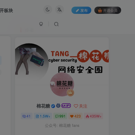
开板块
发布
开通会员
作者
棉花糖
关注
41
1.5W+
991
423
435W+
公众号: 棉花糖 fans