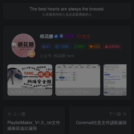
The best hearts are always the bravest.
心灵最高尚的人也总是最勇敢的人
棉花糖
关注
41
1.5W+
991
423
435W+
公众号: 棉花糖 fans
会员必看手册（1.9.0版本 26.4.5更新）
mingdon 明动 burp插件0.2.6版本 本地时间校验去除版
上一篇
下一篇
PlaylistMaker_V1.5_.txt文件
Coremail任意文件讀取漏洞
緩衝區溢出漏洞