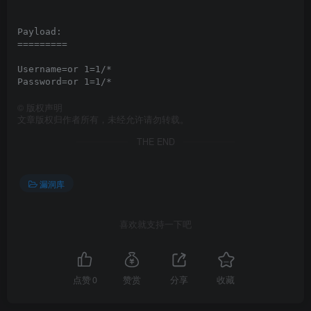
Payload:

=========

Username=or 1=1/*

©
版权声明
文章版权归作者所有，未经允许请勿转载。
THE END
漏洞库
喜欢就支持一下吧
点赞
0
赞赏
分享
收藏