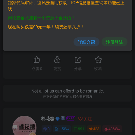
独家代码审计、凌风云自助获取、ICP信息批量查询等功能已上
线
THE END
网络安全从拥有一个资源大全开始！
现在购买仅需99元一年！续费还享八折！
漏洞库
详细介绍
注册登陆
喜欢就支持一下吧
点赞
0
赞赏
分享
收藏
Not all of us can offord to be romantic.
并不是我们所有的人都会拥有浪漫
棉花糖
关注
0
1.5W+
991
423
436W+