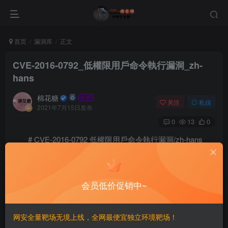
首页
漏洞库
正文
CVE-2016-0792_低權限用戶命令執行漏洞_zh-
hans
棉花糖
关注
私信
2021年7月15日发布
0
13
0
# CVE-2016-0792 低權限用戶命令執行漏洞/zh-hans
==影响版本==
jenkins<1.650 ==EXP==
会员低价促销中~
https://github.com/jpiechowka/jenkins-cve-2016-0792
网安全量靶场无境上线，全网最便宜独立环境靶场！
©
版权声明
文章版权归作者所有，未经允许请勿转载。