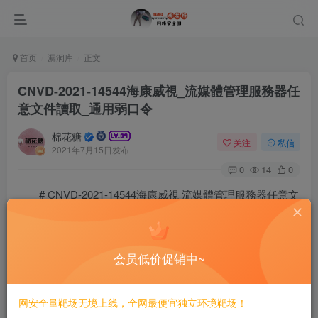
首页
漏洞库
正文
CNVD-2021-14544海康威視_流媒體管理服務器任
意文件讀取_通用弱口令
棉花糖
关注
私信
2021年7月15日发布
0
14
0
# CNVD-2021-14544海康威視 流媒體管理服務器任意文
件讀取/通用弱口令
==FOFA==
会员低价促销中~
==Login==
网安全量靶场无境上线，全网最便宜独立环境靶场！