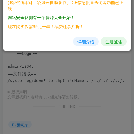
独家代码审计、凌风云自助获取、ICP信息批量查询等功能已上
线
==文件讀取==
网络安全从拥有一个资源大全开始！
现在购买仅需99元一年！续费还享八折！
==FOFA==
详细介绍
注册登陆
==Login==
==文件讀取==
©
版权声明
文章版权归作者所有，未经允许请勿转载。
THE END
漏洞库