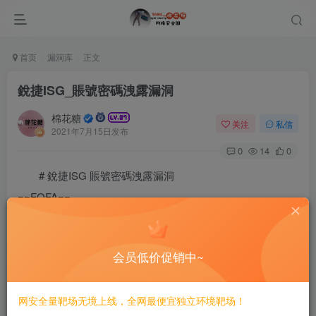
首页
漏洞库
正文
銳捷ISG_賬號密碼洩露漏洞
棉花糖
关注
私信
2021年7月15日发布
0
14
0
# 銳捷ISG 賬號密碼洩露漏洞
==FOFA==
==漏洞利用==
会员低价促销中~
F12查看源碼，解密MD5即可。
©
版权声明
网安全量靶场无境上线，全网最便宜独立环境靶场！
文章版权归作者所有，未经允许请勿转载。