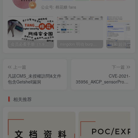
公众号: 棉花糖 fans
会员必看手册（1.9.0版本 26.4.5更新）
mingdon 明动 burp插件0.2.6版本 本地时间校验去除版
上一篇
下一篇
凡諾CMS_未授權訪問&文件
CVE-2021-
包含Getshell漏洞
35956_AKCP_sensorProbe_S
漏洞
相关推荐