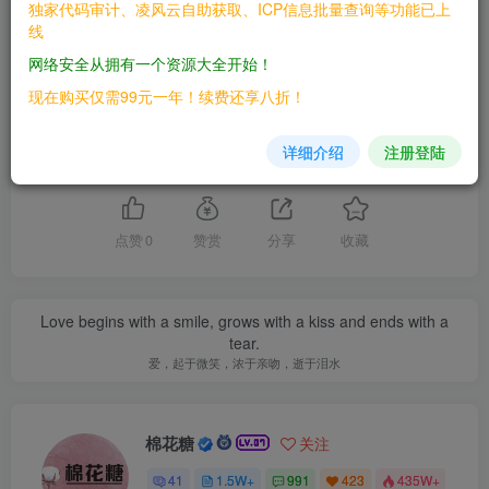
独家代码审计、凌风云自助获取、ICP信息批量查询等功能已上
THE END
线
网络安全从拥有一个资源大全开始！
漏洞库
现在购买仅需99元一年！续费还享八折！
详细介绍
注册登陆
喜欢就支持一下吧
点赞
0
赞赏
分享
收藏
Love begins with a smile, grows with a kiss and ends with a
tear.
爱，起于微笑，浓于亲吻，逝于泪水
棉花糖
关注
41
1.5W+
991
423
435W+