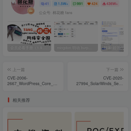
41
1.5W+
991
424
436W+
公众号: 棉花糖 fans
会员必看手册（1.9.0版本 26.4.5更新）
mingdon 明动 burp插件0.2.6版本 本地时间校验去除版
上一篇
下一篇
CVE-2006-
CVE-2020-
2667_WordPress_Core_2.0.2_-
27994_SolarWinds_Serv-
_'cache'_遠程shell注入漏洞
U_FTP_Server_15.2.1_目
錄遍歷漏洞
相关推荐