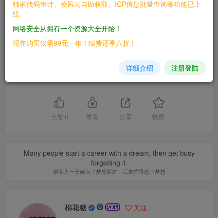
独家代码审计、凌风云自助获取、ICP信息批量查询等功能已上
文章版权归作者所有，未经允许请勿转载。
线
THE END
网络安全从拥有一个资源大全开始！
现在购买仅需99元一年！续费还享八折！
漏洞库
详细介绍
注册登陆
喜欢就支持一下吧
点赞
0
赞赏
分享
收藏
Many people start a career with a dream, then get busy
forgetting it.
很多人一开始为了梦想而忙，后来忙得忘了梦想
棉花糖
关注