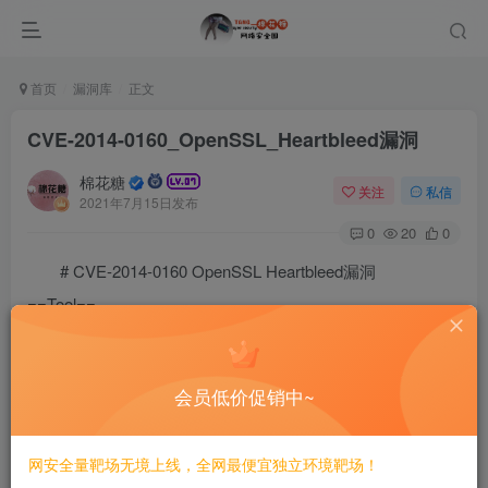
首页
漏洞库
正文
CVE-2014-0160_OpenSSL_Heartbleed漏洞
棉花糖
关注
私信
2021年7月15日发布
0
20
0
# CVE-2014-0160 OpenSSL Heartbleed漏洞
==Tool==
https://github.com/drwetter/testssl.sh
==Usage==
会员低价促销中~
网安全量靶场无境上线，全网最便宜独立环境靶场！
©
版权声明