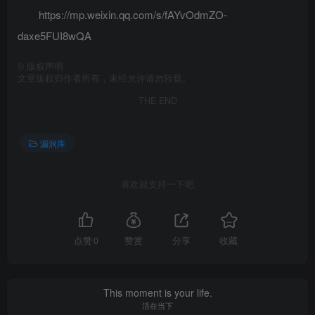
https://mp.weixin.qq.com/s/fAYvOdmZO-
daxe5FUI8wQA
©
版权声明
文章版权归作者所有，未经允许请勿转载。
THE END
漏洞库
喜欢就支持一下吧
点赞
0
赞赏
分享
收藏
This moment is your life.
活在当下