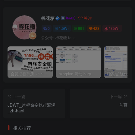
棉花糖
关注
0
1.5W+
991
423
435W+
公众号: 棉花糖 fans
会员必看手册（1.9.0版本 26.4.5更新）
mingdon 明动 burp插件0.2.6版本 本地时间校验去除版
上一篇
下一篇
JDWP_遠程命令執行漏洞
首頁
_zh-hant
相关推荐