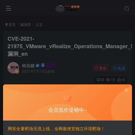
首页
漏洞库
正文
CVE-2021-
21975_VMware_vRealize_Operations_Manager_
漏洞_en
棉花糖
关注
私信
2021年7月15日发布
0
11
0
# CVE-2021-21975 VMware vRealize Operations
Manager SSRF漏洞/en
会员低价促销中~
==Vulnerability Impact==
vRealize_operations_manager: 8.0.0, 8.0.1, 8.3.0, 8.1
网安全量靶场无境上线，全网最便宜独立环境靶场！