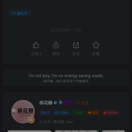
漏洞库
喜欢就支持一下吧
点赞
0
赞赏
分享
收藏
I'm not lazy, I'm on energy saving mode.
我不懒，我只是开启了节能模式
棉花糖
关注
41
1.5W+
991
422
435W+
公众号: 棉花糖 fans