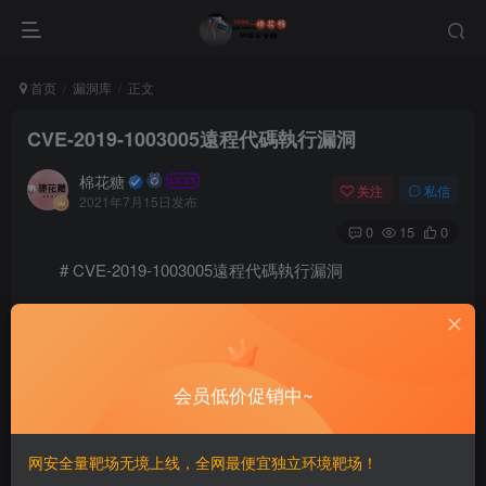
首页
漏洞库
正文
CVE-2019-1003005遠程代碼執行漏洞
棉花糖
关注
私信
2021年7月15日发布
0
15
0
# CVE-2019-1003005遠程代碼執行漏洞
==影響版本==
Jenkins 2.53

会员低价促销中~
Jenkins 2.122

Jenkins 2.137

Jenkins 2.138 啟用匿名讀取

网安全量靶场无境上线，全网最便宜独立环境靶场！
Jenkins 2.152 啟用匿名讀取

Jenkins 2.153 啟用匿名讀取
