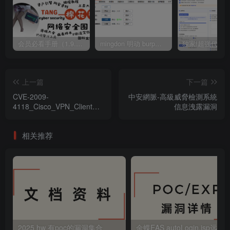
会员必看手册（1.9.0版本 26.4.5更新）
mingdon 明动 burp插件0.2.6版本 本地时间校验去除版
上一篇
下一篇
CVE-2009-
中安網脈-高級威脅檢測系統
4118_Cisco_VPN_Client拒
信息洩露漏洞
絕服務漏洞
相关推荐
2025 hw 有poc的漏洞集合