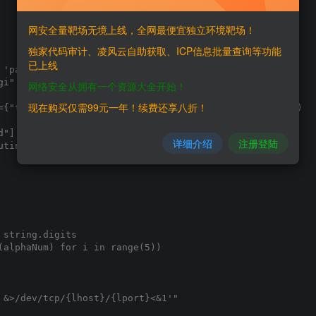
网安全量靶场无境上线，全网最便宜独立环境靶场！
独家代码审计、凌风云自助获取、ICP信息批量查询等功能
已上线
'pass' : "1user"}

i"

网络安全从拥有一个资源大全开始！
现在购买仅需99元一年！续费还享八折！
={"testing":"1"}, verify=False, allow_redirects=False)

"] != None:

详细介绍
注册登陆