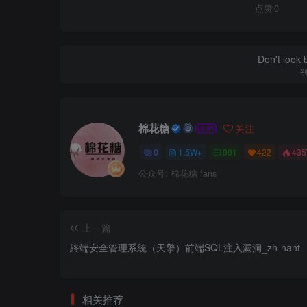
点赞
0
Don't look 
棉花糖
关注
0
1.5W+
991
422
43
公众号: 棉花糖 fans
上一篇
終端安全管理系統（天擎）前端SQL注入漏洞_zh-hant
相关推荐