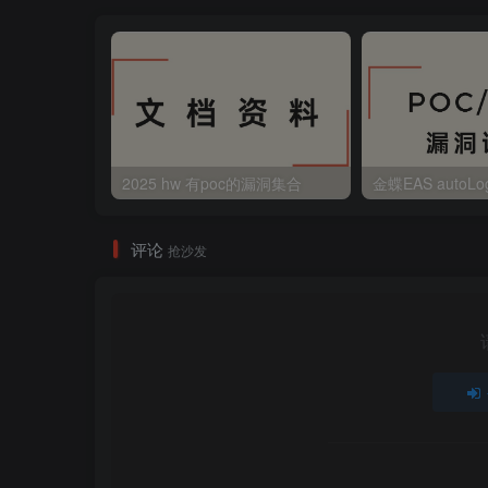
2025 hw 有poc的漏洞集合
评论
抢沙发