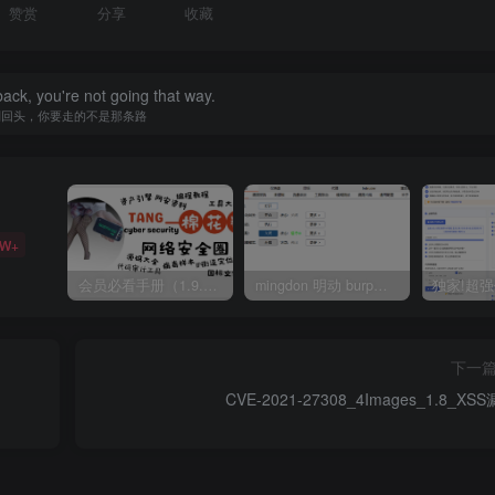
赞赏
分享
收藏
back, you're not going that way.
别回头，你要走的不是那条路
5W+
会员必看手册（1.9.0版本 26.4.5更新）
mingdon 明动 burp插件0.2.6版本 本地时间校验去除版
下一
CVE-2021-27308_4Images_1.8_XS