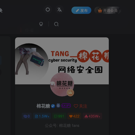
块
发布
开通会员
作者
棉花糖
关注
0
1.5W+
991
422
435W+
公众号: 棉花糖 fans