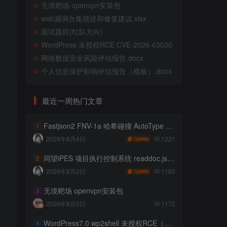
无境靶场 openvpn安装包
web漏洞合集描述和修复建议.xlsx
面试题目(红队方向)
WordPress 未授权RCE CVE-2026-63030
网络数据安全风险评估报告.docx
个人信息保护影响评估报告（模板）.docx
最近一周热门文章
Fastjson2 FNV-1a 哈希碰撞 AutoType 绕过远程代码执行
1
1221
2026年8月4日
9999
同望iPES 项目执行控制系统 readdoc.jsp存在任意文件读取
2
1185
2026年8月2日
9999
无境靶场 openvpn安装包
3
2026年8月3日
1172
WordPress7.0 wp2shell 未授权RCE（CVE-2026-63030 CVE-2026-60137）
4