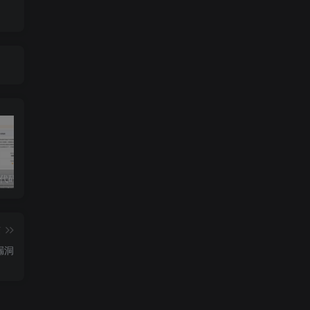
独家!超强代码审计工具上线！免费会员等你来嫖！
2025 hw 有poc的漏洞集合
技术文章投稿兑换会员规则
篇
S漏洞