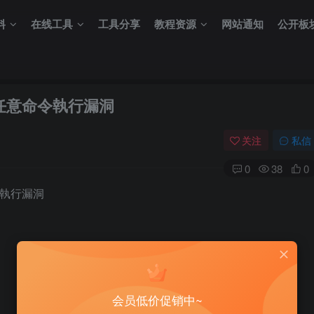
料
在线工具
工具分享
教程资源
网站通知
公开板
.590任意命令執行漏洞
关注
私信
0
38
0
意命令執行漏洞
会员低价促销中~