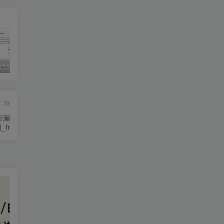
独家!超强代码审计工具上线！免费会员等你来嫖！
2025 hw 有poc的漏洞集合
技术文章投稿兑换会员规则
篇
執行漏
_fr