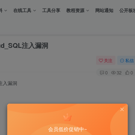
料
在线工具
工具分享
教程资源
网站通知
公开板
loud_SQL注入漏洞
关注
私信
0
32
0
QL注入漏洞
会员低价促销中~