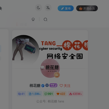
块
发布
开通会员
作者
棉花糖
关注
41
1.5W+
991
422
435W+
公众号: 棉花糖 fans