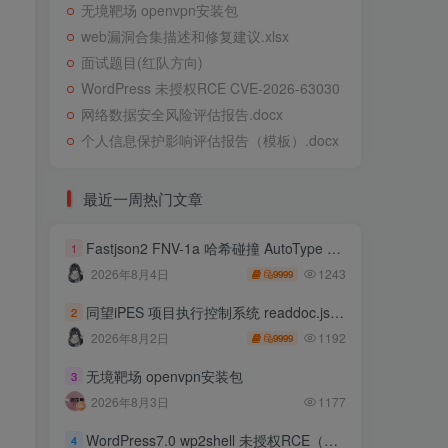
无境靶场 openvpn安装包
web漏洞合集描述和修复建议.xlsx
面试题目(红队方向)
WordPress 未授权RCE CVE-2026-63030
网络数据安全风险评估报告.docx
个人信息保护影响评估报告（模板）.docx
最近一周热门文章
Fastjson2 FNV-1a 哈希碰撞 AutoType 绕过远程代码执行
1
1243
2026年8月4日
9999
同望iPES 项目执行控制系统 readdoc.jsp存在任意文件读取
2
1192
2026年8月2日
9999
无境靶场 openvpn安装包
3
2026年8月3日
1177
WordPress7.0 wp2shell 未授权RCE（CVE-2026-63030 CVE-2026-60137）
4