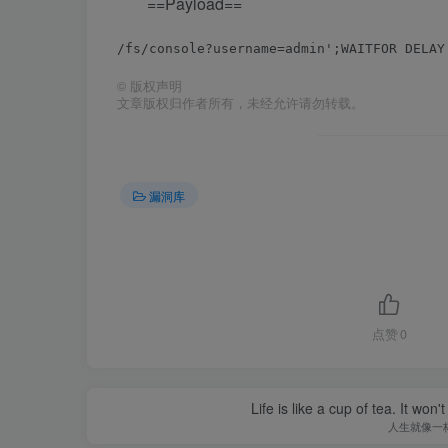
==Payload==
©
版权声明
文章版权归作者所有，未经允许请勿转载。
漏洞库
点赞
0
Life is like a cup of tea. It won'
人生就像一