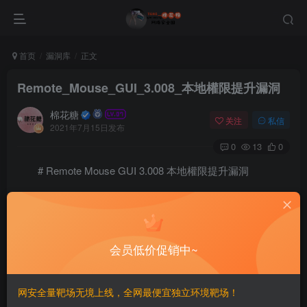
首页
漏洞库
正文
Remote_Mouse_GUI_3.008_本地權限提升漏洞
棉花糖
关注
私信
2021年7月15日发布
0
13
0
# Remote Mouse GUI 3.008 本地權限提升漏洞
==影響版本==
Version: Remote Mouse 3.008
会员低价促销中~
==POC==
网安全量靶场无境上线，全网最便宜独立环境靶场！
Open remote mouse from the system tray
