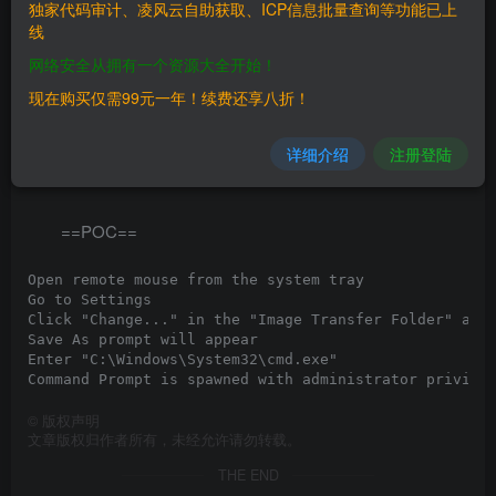
Go to Settings

独家代码审计、凌风云自助获取、ICP信息批量查询等功能已上
Click "Change..." in the "Image Transfer Folder" area
线
Save As prompt will appear

网络安全从拥有一个资源大全开始！
Enter "C:\Windows\System32\cmd.exe"

现在购买仅需99元一年！续费还享八折！
==影響版本==
详细介绍
注册登陆
Version: Remote Mouse 3.008
==POC==
Open remote mouse from the system tray

Go to Settings

Click "Change..." in the "Image Transfer Folder" area
Save As prompt will appear

Enter "C:\Windows\System32\cmd.exe"

©
版权声明
文章版权归作者所有，未经允许请勿转载。
THE END