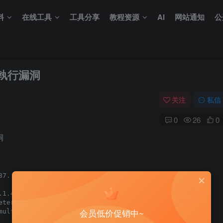
料
在线工具
工具分享
教程资源
AI
网站通知
公
代碼執行漏洞
关注
私信
0
26
0
洞
7.

.1.4 allows remote authenticated users to

eter containing PHP sequences, which are p

会员低价促销中~
multi_sort function in core/utility_api.php.
