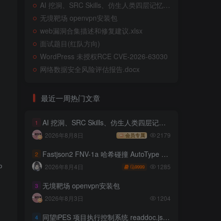
AI 挖洞、SRC Skills、仿生人类四层记忆系统
无境靶场 openvpn安装包
web漏洞合集描述和修复建议.xlsx
面试题目(红队方向)
WordPress 未授权RCE CVE-2026-63030
网络数据安全风险评估报告.docx
最近一周热门文章
AI 挖洞、SRC Skills、仿生人类四层记忆系统
1
2026年8月8日
2179
会员专属
Fastjson2 FNV-1a 哈希碰撞 AutoType 绕过远程代码执行
2
1285
2026年8月4日
wser/4.3.1.11264.US'

9999
无境靶场 openvpn安装包
3
2026年8月3日
1204
同望iPES 项目执行控制系统 readdoc.jsp存在任意文件读取
4