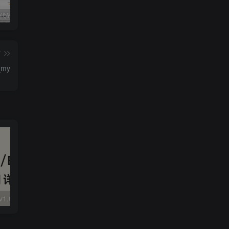
独家!超强代码审计工具上线！免费会员等你来嫖！
2025 hw 有poc的漏洞集合
技术文章投稿兑换会员规则
篇
_my
大华 evo-runs/v1.0/receive RCE
FineReport 帆软报表前台远程代码执行
wps 远程代码