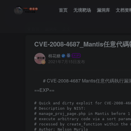
首页
无境靶场
漏洞库
文档资
首页
漏洞库
正文
CVE-2008-4687_Mantis任意
棉花糖
2021年7月15日发布
# CVE-2008-4687 Mantis任意代碼執行漏
==EXP==
# Quick and dirty exploit for CVE-2008-468
# Description by NIST:

# manage_proj_page.php in Mantis before 1
# execute arbitrary code via a sort param
# rocessed by create_function within the 
# Author: Nelson Murilo
