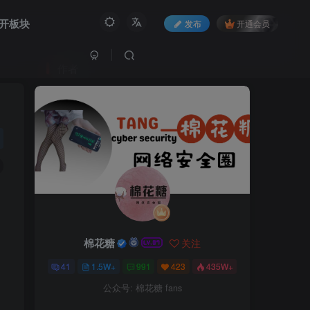
开板块
发布
开通会员
作者
棉花糖
关注
41
1.5W+
991
423
435W+
公众号: 棉花糖 fans