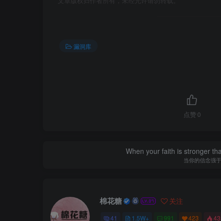
文章版权归作者所有，未经允许请勿转载。
漏洞库
点赞
0
When your faith is stronger t
当你的信念强
棉花糖
关注
41
1.5W+
991
423
4