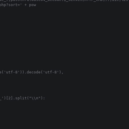
hp?sort=' + pow

e('utf-8')).decode('utf-8'),

')[2].split("\\n"):
