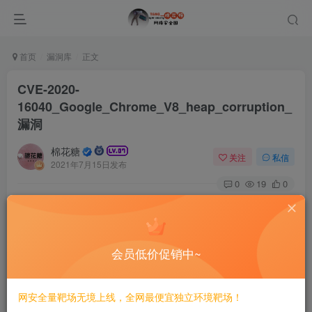
首页
漏洞库
正文
CVE-2020-
16040_Google_Chrome_V8_heap_corruption_
漏洞
棉花糖
关注
私信
2021年7月15日发布
0
19
0
# CVE-2020-16040 Google Chrome V8 heap corruption
漏洞
==INFO==
会员低价促销中~
Works for chrome version <= 87.0.4280.88 ==EXP==
https://github.com/r4j0x00/exploits/tree/master/CVE-2020-
网安全量靶场无境上线，全网最便宜独立环境靶场！