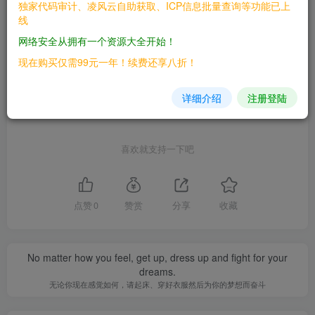
16040 ![](/static/pwnwiki/img/EyNLyWFVoAUe0h5.jpg )
独家代码审计、凌风云自助获取、ICP信息批量查询等功能已上
线
©
版权声明
网络安全从拥有一个资源大全开始！
文章版权归作者所有，未经允许请勿转载。
现在购买仅需99元一年！续费还享八折！
THE END
详细介绍
注册登陆
漏洞库
喜欢就支持一下吧
点赞
0
赞赏
分享
收藏
No matter how you feel, get up, dress up and fight for your
dreams.
无论你现在感觉如何，请起床、穿好衣服然后为你的梦想而奋斗