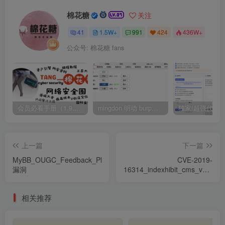
棉花糖
关注
41
1.5W+
991
424
436W+
公众号: 棉花糖 fans
会员必看手册（1.9.0版本 26.4.5更新）
mingdon 明动 burp插件0.2.6版本 本地时间校验去除版
上一篇
下一篇
MyBB_OUGC_Feedback_Plugin_1.8.22_XSS
CVE-2019-
漏洞
16314_indexhibit_cms_v2.1.5_
重裝&Getshell漏洞
相关推荐