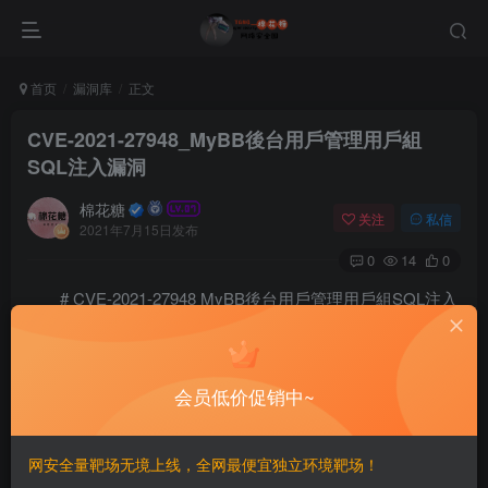
首页
漏洞库
正文
CVE-2021-27948_MyBB後台用戶管理用戶組
SQL注入漏洞
棉花糖
关注
私信
2021年7月15日发布
0
14
0
# CVE-2021-27948 MyBB後台用戶管理用戶組SQL注入
漏洞
==影響版本==
会员低价促销中~
==漏洞利用==
网安全量靶场无境上线，全网最便宜独立环境靶场！
先隨便創個用戶組，接著新建一個用戶，並設置他的用戶