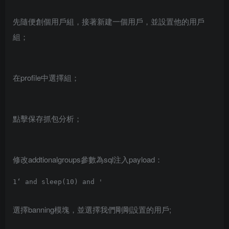
先隨便創個用戶組，接著新建一個用戶，並設置他的用戶
組；
在profile中選擇組；
點擊保存抓包分析；
修改addtionalgroups參數為sql注入payload：
選擇banning模塊，並選擇我們剛剛設置的用戶;