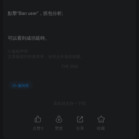
點擊“Ban user”，抓包分析;
可以看到成功延時。
©
版权声明
文章版权归作者所有，未经允许请勿转载。
THE END
漏洞库
喜欢就支持一下吧
点赞
0
赞赏
分享
收藏