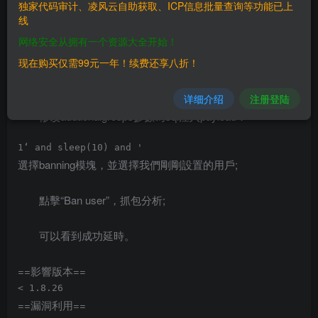
独家代码审计、凌风云自助获取、ICP信息批量查询等功能已上
組；
线
网络安全从拥有一个资源大全开始！
在profile中選擇組；
现在购买仅需99元一年！续费还享八折！
點擊保存抓包分析；
详细介绍
注册登陆
修改addtionalgroups參數為sql注入payload：
選擇banning模塊，並選擇我們剛剛設置的用戶;
點擊“Ban user”，抓包分析;
可以看到成功延時。
==影響版本==
==漏洞利用==