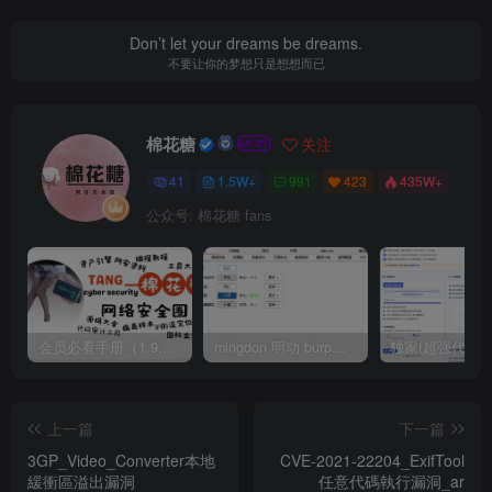
Don’t let your dreams be dreams.
不要让你的梦想只是想想而已
棉花糖
关注
41
1.5W+
991
423
435W+
公众号: 棉花糖 fans
会员必看手册（1.9.0版本 26.4.5更新）
mingdon 明动 burp插件0.2.6版本 本地时间校验去除版
上一篇
下一篇
3GP_Video_Converter本地
CVE-2021-22204_ExifTool
緩衝區溢出漏洞
任意代碼執行漏洞_ar