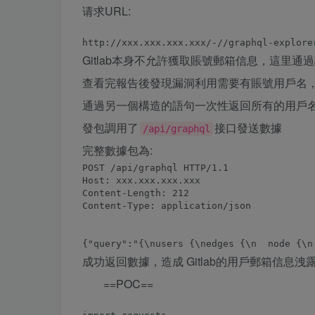
请求URL:
Gitlab本身不允許獲取賬號郵箱信息，這里通過
查看完報告後發現漏洞利用需要有賬號用戶名，在
通過另一個構造的語句一次性返回所有的用戶
發包調用了
接口發送數據
/api/graphql
完整數據包為:
POST /api/graphql HTTP/1.1

Host: xxx.xxx.xxx.xxx

Content-Length: 212

Content-Type: application/json

成功返回數據，造成 Gitlab的用戶郵箱信息洩
==POC==