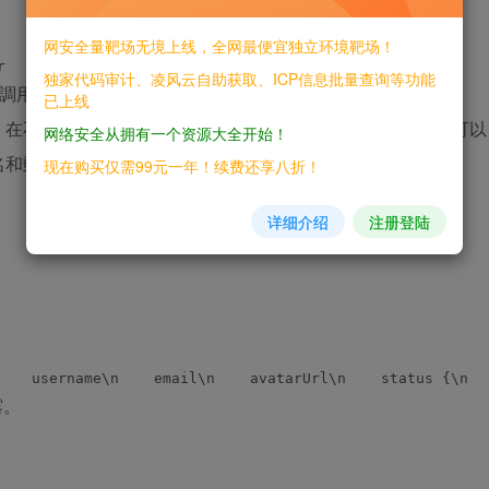
网安全量靶场无境上线，全网最便宜独立环境靶场！
独家代码审计、凌风云自助获取、ICP信息批量查询等功能
調用 Graphql 用戶名查詢造成了郵箱洩露漏洞
已上线
不知道的情況下無法獲取郵箱，在Graphql官網查看得知可以
网络安全从拥有一个资源大全开始！
名和郵箱
现在购买仅需99元一年！续费还享八折！
详细介绍
注册登陆
露。