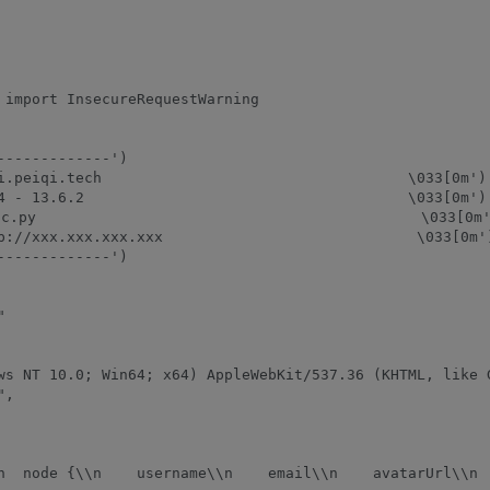
 import InsecureRequestWarning

------------')

i.peiqi.tech                                   \033[0m')

4 - 13.6.2                                     \033[0m')

.py                                            \033[0m'
p://xxx.xxx.xxx.xxx                             \033[0m')
------------')



ws NT 10.0; Win64; x64) AppleWebKit/537.36 (KHTML, like G
,

n  node {\\n    username\\n    email\\n    avatarUrl\\n 