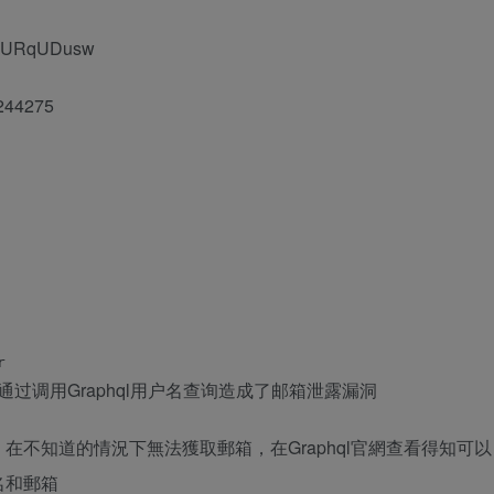
2tsURqUDusw
s/244275
通过调用Graphql用户名查询造成了邮箱泄露漏洞
不知道的情況下無法獲取郵箱，在Graphql官網查看得知可以
名和郵箱