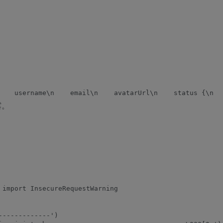
露。
 import InsecureRequestWarning

------------')
