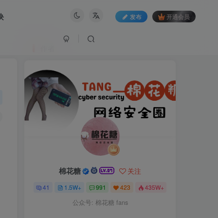
块
发布
开通会员
作者
棉花糖
关注
41
1.5W+
991
423
435W+
公众号: 棉花糖 fans