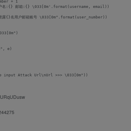
ber + 1

户名:{} 邮箱:{} \033[0m'.format(username, email))

 共泄露{}名用户邮箱账号 \033[0m".format(user_number))

33[0m")

, e)

e input Attack Url\nUrl >>> \033[0m"))

2tsURqUDusw
s/244275