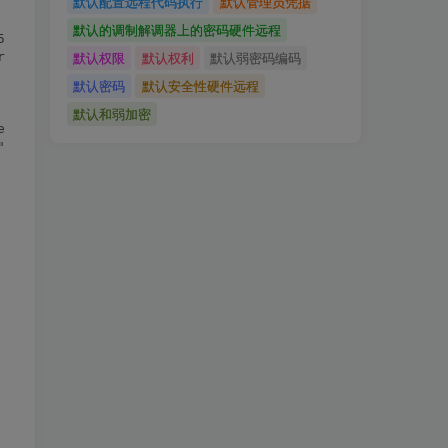
默认配置远程代码执行
默认管理员凭据
默认的调制解调器上的密码硬件远程
)

默认权限
默认权利
默认弱密码编码
esponse.status_code == 200:

默认密码
默认安全性硬件远程
默认和弱加密
rname"]

]
