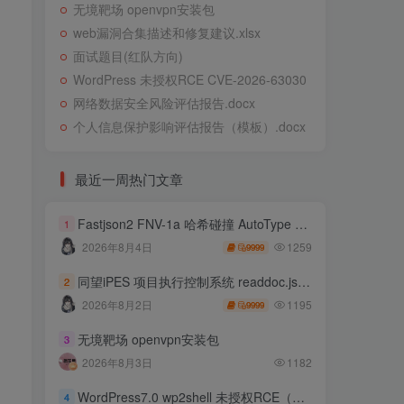
无境靶场 openvpn安装包
web漏洞合集描述和修复建议.xlsx
面试题目(红队方向)
WordPress 未授权RCE CVE-2026-63030
网络数据安全风险评估报告.docx
个人信息保护影响评估报告（模板）.docx
最近一周热门文章
Fastjson2 FNV-1a 哈希碰撞 AutoType 绕过远程代码执行
1
1259
2026年8月4日
9999
同望iPES 项目执行控制系统 readdoc.jsp存在任意文件读取
2
1195
2026年8月2日
9999
无境靶场 openvpn安装包
3
2026年8月3日
1182
WordPress7.0 wp2shell 未授权RCE（CVE-2026-63030 CVE-2026-60137）
4