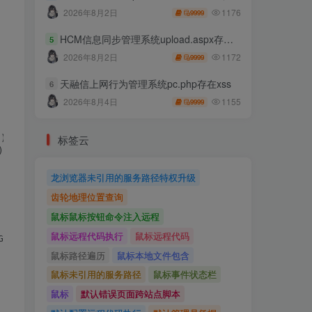
1176
2026年8月2日
9999
HCM信息同步管理系统upload.aspx存在任意文件上传
5
1172
2026年8月2日
9999
天融信上网行为管理系统pc.php存在xss
6
1155
2026年8月4日
9999
标签云
)



龙浏览器未引用的服务路径特权升级
齿轮地理位置查询
鼠标鼠标按钮命令注入远程
鼠标远程代码执行
鼠标远程代码
ecko) Chrome/86.0.4240.111 Safari/537.36",

鼠标路径遍历
鼠标本地文件包含
鼠标未引用的服务路径
鼠标事件状态栏
鼠标
默认错误页面跨站点脚本
   status {\\n      emoji\\n      message\\n      message