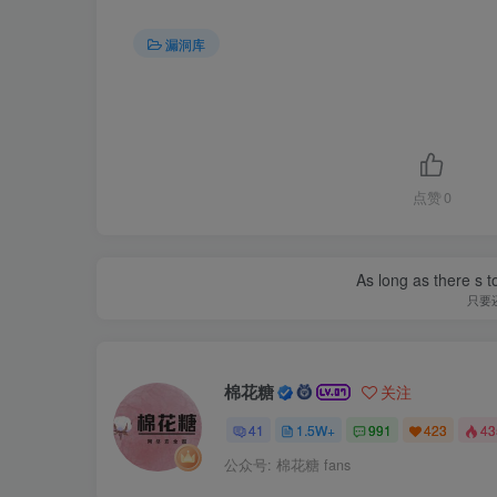
漏洞库
点赞
0
As long as there s t
只要
棉花糖
关注
41
1.5W+
991
423
4
公众号: 棉花糖 fans