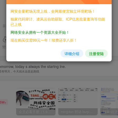
网安全量靶场无境上线，全网最便宜独立环境靶场！
独家代码审计、凌风云自助获取、ICP信息批量查询等功能
已上线
喜欢就支持一下吧
网络安全从拥有一个资源大全开始！
现在购买仅需99元一年！续费还享八折！
赞赏
分享
收藏
详细介绍
注册登陆
omorrow, today s always the startng lne.
还有明天，今天就永远是起跑线
35W+
会员必看手册（1.9.0版本 26.4.5更新）
mingdon 明动 burp插件0.2.6版本 本地时间校验去除版