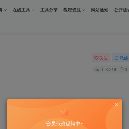
料
在线工具
工具分享
教程资源
网站通知
公开板
关注
私信
0
19
0
会员低价促销中~
THE END