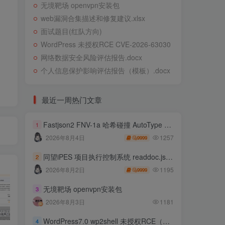
无境靶场 openvpn安装包
web漏洞合集描述和修复建议.xlsx
面试题目(红队方向)
WordPress 未授权RCE CVE-2026-63030
网络数据安全风险评估报告.docx
个人信息保护影响评估报告（模板）.docx
最近一周热门文章
Fastjson2 FNV-1a 哈希碰撞 AutoType 绕过远程代码执行
1
1257
2026年8月4日
9999
同望iPES 项目执行控制系统 readdoc.jsp存在任意文件读取
2
1195
2026年8月2日
9999
无境靶场 openvpn安装包
3
2026年8月3日
1181
独家!超强代码审计工具上线！免费会员等你来嫖！
2025 hw 有poc的漏洞集合
技术文章投稿兑换会员规则
WordPress7.0 wp2shell 未授权RCE（CVE-2026-63030 CVE-2026-60137）
4