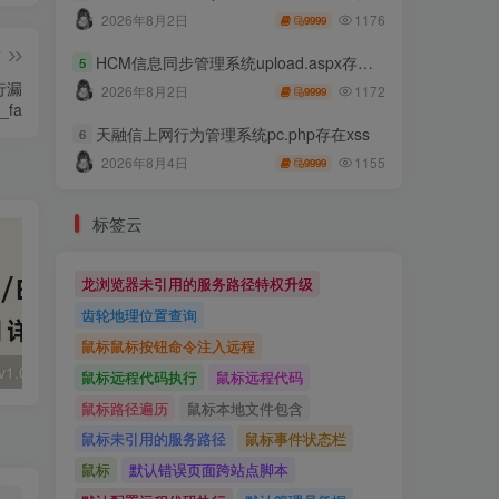
1176
2026年8月2日
9999
篇
HCM信息同步管理系统upload.aspx存在任意文件上传
5
執行漏
1172
2026年8月2日
9999
_fa
天融信上网行为管理系统pc.php存在xss
6
1155
2026年8月4日
9999
标签云
龙浏览器未引用的服务路径特权升级
齿轮地理位置查询
鼠标鼠标按钮命令注入远程
大华 evo-runs/v1.0/receive RCE
FineReport 帆软报表前台远程代码执行
wps 远程代码
鼠标远程代码执行
鼠标远程代码
鼠标路径遍历
鼠标本地文件包含
鼠标未引用的服务路径
鼠标事件状态栏
鼠标
默认错误页面跨站点脚本