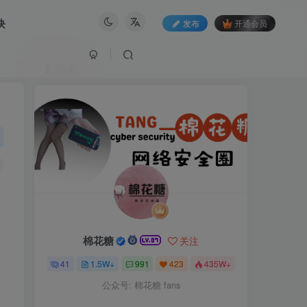
块
发布
开通会员
作者
棉花糖
关注
41
1.5W+
991
423
435W+
公众号: 棉花糖 fans