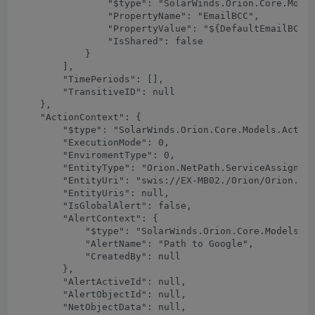
                "$type": "SolarWinds.Orion.Core.Model
                "PropertyName": "EmailBCC",

                "PropertyValue": "${DefaultEmailBCC}"
                "IsShared": false

            }

        ],

        "TimePeriods": [],

        "TransitiveID": null

    },

    "ActionContext": {

        "$type": "SolarWinds.Orion.Core.Models.Action
        "ExecutionMode": 0,

        "EnviromentType": 0,

        "EntityType": "Orion.NetPath.ServiceAssignmen
        "EntityUri": "swis://EX-MB02./Orion/Orion.Net
        "EntityUris": null,

        "IsGlobalAlert": false,

        "AlertContext": {

            "$type": "SolarWinds.Orion.Core.Models.Ac
            "AlertName": "Path to Google",

            "CreatedBy": null

        },

        "AlertActiveId": null,

        "AlertObjectId": null,

        "NetObjectData": null,
