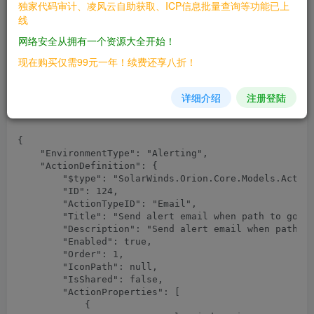
Host: 
独家代码审计、凌风云自助获取、ICP信息批量查询等功能已上
Content-Length: 3978

线
Accept: application/json, text/javascript, */*; q=0.0
网络安全从拥有一个资源大全开始！
X-XSRF-TOKEN: 
X-Requested-With: XMLHttpRequest

现在购买仅需99元一年！续费还享八折！
ViewLimitationID: 0

User-Agent: Mozilla/5.0

Content-Type: application/json; charset=UTF-8

详细介绍
注册登陆
Cookie: 
Connection: close

{

    "EnvironmentType": "Alerting",

    "ActionDefinition": {

        "$type": "SolarWinds.Orion.Core.Models.Action
        "ID": 124,

        "ActionTypeID": "Email",

        "Title": "Send alert email when path to googl
        "Description": "Send alert email when path to
        "Enabled": true,

        "Order": 1,

        "IconPath": null,

        "IsShared": false,

        "ActionProperties": [

            {
