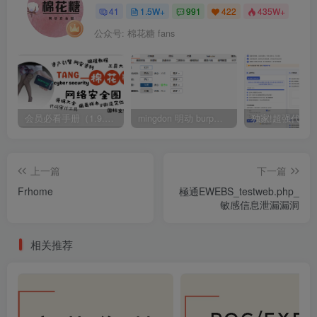
41
1.5W+
991
422
435W+
公众号: 棉花糖 fans
会员必看手册（1.9.0版本 26.4.5更新）
mingdon 明动 burp插件0.2.6版本 本地时间校验去除版
上一篇
下一篇
Frhome
極通EWEBS_testweb.php_
敏感信息泄漏漏洞
相关推荐