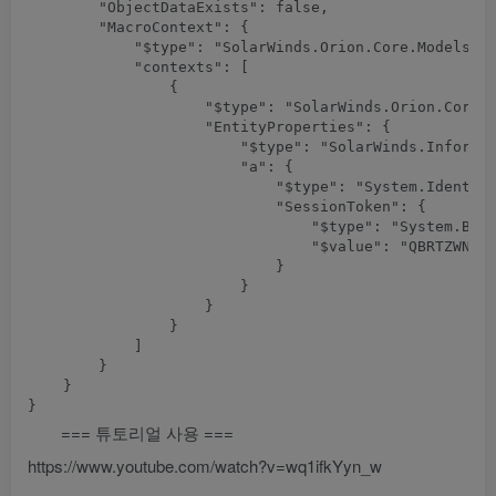
        "ObjectDataExists": false,

        "MacroContext": {

            "$type": "SolarWinds.Orion.Core.Models.Ma
            "contexts": [

                {

                    "$type": "SolarWinds.Orion.Core.M
                    "EntityProperties": {

                        "$type": "SolarWinds.Informat
                        "a": {

                            "$type": "System.Identity
                            "SessionToken": {

                                "$type": "System.Byte
                                "$value": "QBRTZWN1c
                            }

                        }

                    }

                }

            ]

        }

    }

=== 튜토리얼 사용 ===
https://www.youtube.com/watch?v=wq1ifkYyn_w