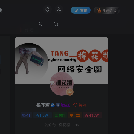
块
发布
开通会员
作者
棉花糖
关注
41
1.5W+
991
422
435W+
公众号: 棉花糖 fans