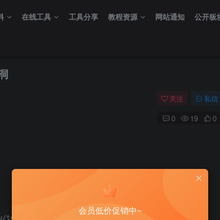
料
在线工具
工具分享
教程资源
网站通知
公开板
漏洞
关注
私信
0
19
0
会员低价促销中~