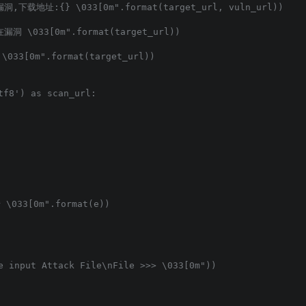
洞,下载地址:{} \033[0m".format(target_url, vuln_url))

漏洞 \033[0m".format(target_url))

033[0m".format(target_url))

f8') as scan_url:

\033[0m".format(e))

e input Attack File\nFile >>> \033[0m"))
