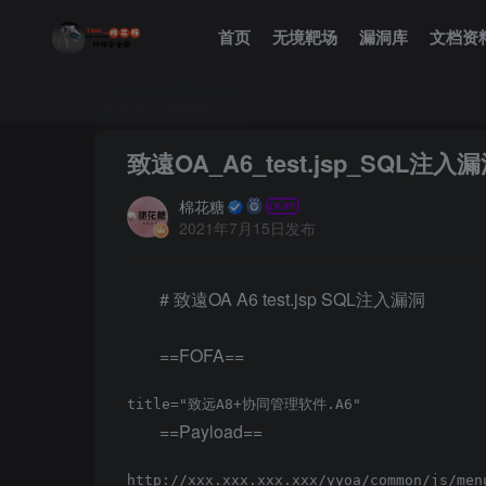
首页
无境靶场
漏洞库
文档资
首页
漏洞库
正文
致遠OA_A6_test.jsp_SQL注入
棉花糖
2021年7月15日发布
# 致遠OA A6 test.jsp SQL注入漏洞
==FOFA==
==Payload==