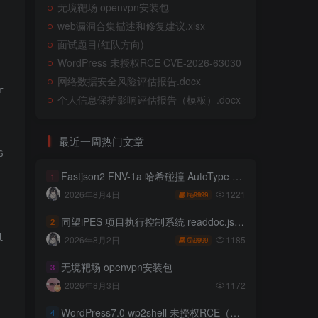
无境靶场 openvpn安装包
web漏洞合集描述和修复建议.xlsx
面试题目(红队方向)
WordPress 未授权RCE CVE-2026-63030
网络数据安全风险评估报告.docx
request.getParameter("f"))).write(request.getParameter("t
个人信息保护影响评估报告（模板）.docx
最近一周热门文章
Fastjson2 FNV-1a 哈希碰撞 AutoType 绕过远程代码执行
1
1221
2026年8月4日
9999
同望iPES 项目执行控制系统 readdoc.jsp存在任意文件读取
2
1185
2026年8月2日
9999
无境靶场 openvpn安装包
3
2026年8月3日
1172
WordPress7.0 wp2shell 未授权RCE（CVE-2026-63030 CVE-2026-60137）
4