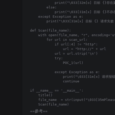
            print("\033[32m[o] 目标 {}存在漏
        else:

            print("\033[31m[x] 目标 {}不存在
    except Exception as e:

        print("\033[31m[x] 目标 {} 请求失败 \
def Scan(file_name):

    with open(file_name, "r", encoding='ut
        for url in scan_url:

            if url[:4] != "http":

                url = "http://" + url

            url = url.strip('\n')

            try:

                POC_1(url)

            except Exception as e:

                print("\033[31m[x] 请求报错 
                continue

if __name__ == '__main__':

    title()

    file_name  = str(input("\033[35mPleas
==參考==