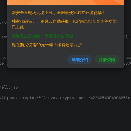
网安全量靶场无境上线，全网最便宜独立环境靶场！
独家代码审计、凌风云自助获取、ICP信息批量查询等功能
已上线
网络安全从拥有一个资源大全开始！
 java.io.FileOutputStream(application.getRealPath("\\")+
现在购买仅需99元一年！续费还享八折！
详细介绍
注册登陆
ell.jsp
