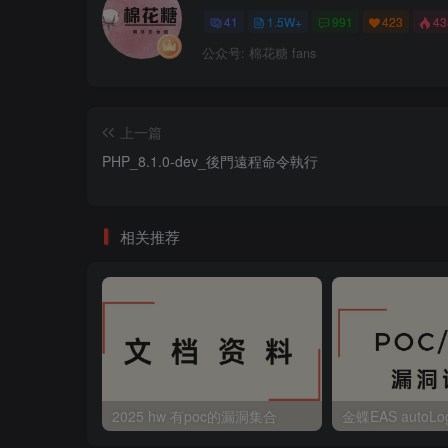
41
1.5W+
991
423
4
公众号: 棉花糖 fans
上一篇
PHP_8.1.0-dev_後門遠程命令執行
相关推荐
2025 hw 有poc的漏洞集合