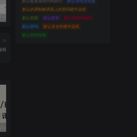
默认配置远程代码执行
默认管理员凭据
默认的调制解调器上的密码硬件远程
默认权限
默认权利
默认弱密码编码
独家!超强代码审计工具上线！免费会员等你来嫖！
2025 hw 有poc的漏洞集合
技术文章投稿兑换会员规则
默认密码
默认安全性硬件远程
默认和弱加密
篇
輯漏洞
大华 evo-runs/v1.0/receive RCE
FineReport 帆软报表前台远程代码执行
wps 远程代码