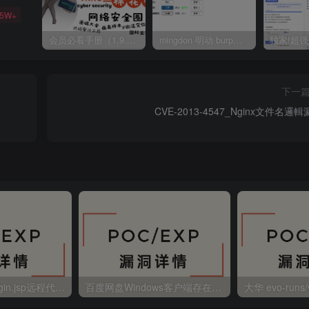
35W+
会员必看手册（1.9.0版本 26.4.5更新）
mingdon 明动 burp插件0.2.6版本 本地时间校验去除版
下一
CVE-2013-4547_Nginx文件名邏
金蝶EAS autoLogin.jsp远程代码执行
百度网盘Windows客户端存在远程命令执行