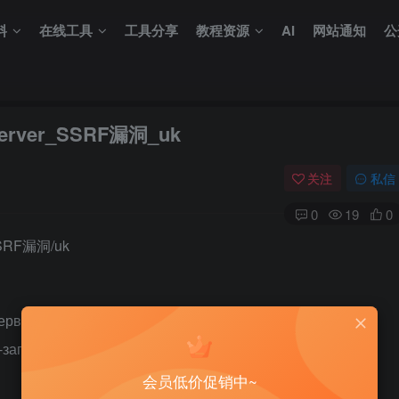
料
在线工具
工具分享
教程资源
AI
网站通知
公
Server_SSRF漏洞_uk
关注
私信
0
19
0
 SSRF漏洞/uk
сервера (SSRF). Зловмисник, який використовує цю
-запити та автентифікуватися через Exchange Server.
会员低价促销中~