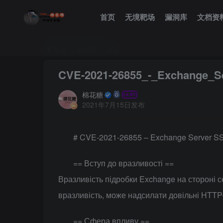
首页
无境靶场
漏洞库
文档资
首页
漏洞库
正文
CVE-2021-26855_-_Exchange_
棉花糖
2021年7月15日发布
# CVE-2021-26855 – Exchange Server
== Вступ до вразливості ==
Вразливість підробки Exchange на стороні 
вразливість, може надсилати довільні HTTP
== Сфера впливу ==