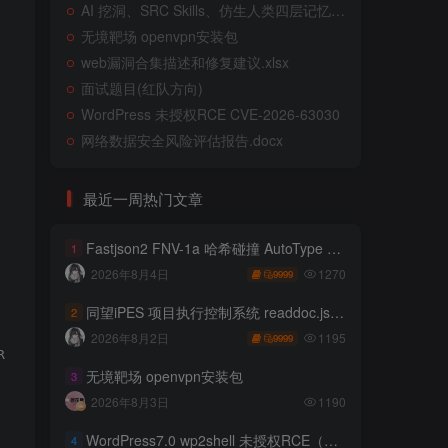
AI 挖洞、SRC Skills、仿生人类四层记忆系统
无境靶场 openvpn安装包
web漏洞合集描述和修复建议.xlsx
面试题目(红队方向)
WordPress 未授权RCE CVE-2026-63030
网络数据安全风险评估报告.docx
最近一周热门文章
Fastjson2 FNV-1a 哈希碰撞 AutoType 绕过远程代码执行
1
1270
2026年8月4日
9999
同望iPES 项目执行控制系统 readdoc.jsp存在任意文件读取
2
1195
2026年8月2日
9999
esource=localhost/owa/auth/logon.aspx?~3;

无境靶场 openvpn安装包
3
2026年8月3日
1190
WordPress7.0 wp2shell 未授权RCE（CVE-2026-63030 CVE-2026-60137）
4