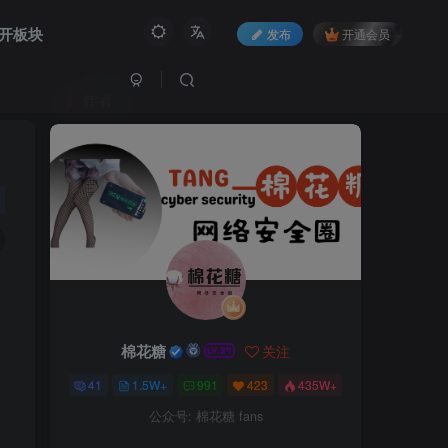
开板块
发布
开通会员
作者
棉花糖
关注
41
1.5W+
991
423
435W+
公众号: 棉花糖 fans