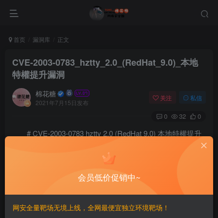
首页
漏洞库
正文
CVE-2003-0783_hztty_2.0_(RedHat_9.0)_本地
特權提升漏洞
棉花糖
关注
私信
2021年7月15日发布
0
32
0
# CVE-2003-0783 hztty 2.0 (RedHat 9.0) 本地特權提升
漏洞
==EXP==
会员低价促销中~
/*  0x333hztty => hztty 2.0 local root exploit

 *

 *

网安全量靶场无境上线，全网最便宜独立环境靶场！
 *	more info : Debian Security Advisory DSA 385-1
