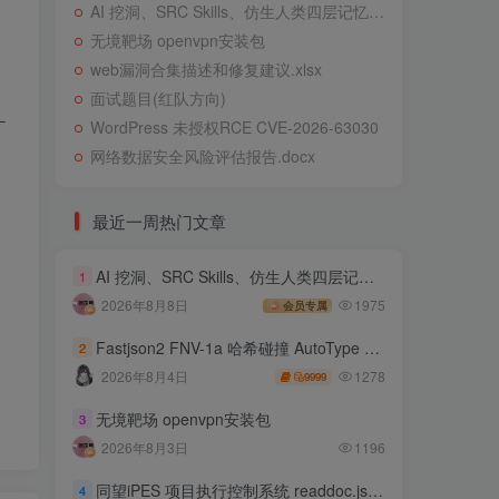
AI 挖洞、SRC Skills、仿生人类四层记忆系统
无境靶场 openvpn安装包
web漏洞合集描述和修复建议.xlsx
面试题目(红队方向)
WordPress 未授权RCE CVE-2026-63030
网络数据安全风险评估报告.docx
最近一周热门文章
AI 挖洞、SRC Skills、仿生人类四层记忆系统
1
2026年8月8日
1975
会员专属
Fastjson2 FNV-1a 哈希碰撞 AutoType 绕过远程代码执行
2
1278
2026年8月4日
9999
无境靶场 openvpn安装包
3
2026年8月3日
1196
同望iPES 项目执行控制系统 readdoc.jsp存在任意文件读取
4