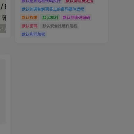
默认配置远程代码执行
默认管理员凭据
默认的调制解调器上的密码硬件远程
默认权限
默认权利
默认弱密码编码
默认密码
默认安全性硬件远程
大华 evo-runs/v1.0/receive RCE
FineReport 帆软报表前台远程代码执行
wps 远程代码
默认和弱加密