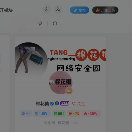
开板块
发布
开通会员
作者
棉花糖
关注
41
1.5W+
991
423
435W+
公众号: 棉花糖 fans