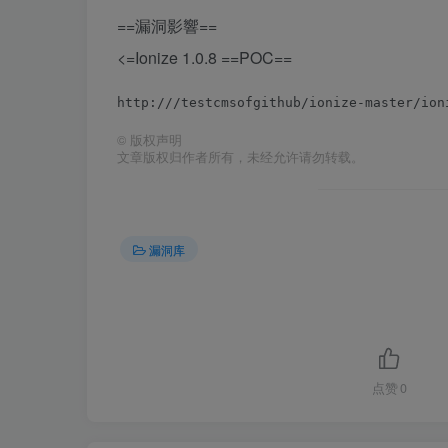
==漏洞影響==
<=Ionize 1.0.8 ==POC==
http://
©
版权声明
文章版权归作者所有，未经允许请勿转载。
漏洞库
点赞
0