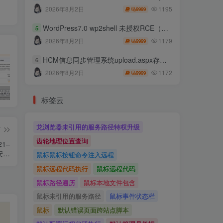
1195
2026年8月2日
9999
WordPress7.0 wp2shell 未授权RCE（CVE-2026-63030 CVE-2026-60137）
5
1179
2026年8月2日
9999
HCM信息同步管理系统upload.aspx存在任意文件上传
6
1172
2026年8月2日
9999
独家!超强代码审计工具上线！免费会员等你来嫖！
2025 hw 有poc的漏洞集合
技术文章投稿兑换会员规则
标签云
龙浏览器未引用的服务路径特权升级
篇
齿轮地理位置查询
21–
不安全
鼠标鼠标按钮命令注入远程
漏洞
鼠标远程代码执行
鼠标远程代码
鼠标路径遍历
鼠标本地文件包含
鼠标未引用的服务路径
鼠标事件状态栏
鼠标
默认错误页面跨站点脚本