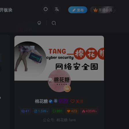
开板块
发布
开通会员
作者
ל
棉花糖
关注
41
1.5W+
991
423
435W+
公众号: 棉花糖 fans