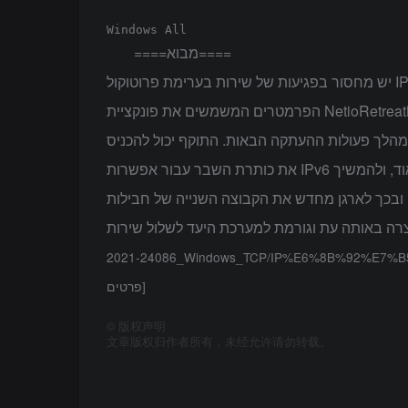
====מבוא====
יש מחסור בפגיעות של שירות בערימת פרוטוקול IPv6 של Windows. כאשר פיצול IPv6 מאורגן מחדש מכיוון שסוגי
הפרמטרים המשמשים את פונקציית NetioRetreatNetBuffer ופונקציית NdisGetDataBuffer אינם תואמים, האחרון יכול
מהלך פעולות ההעתקה הבאות. התוקף יכול להכניס
את כותרת השבר עבור אפשרות IPv6 עם מזהה אחר בסוף השבר האחרון של חבילת נתונים גדולה מאוד, ולהמשיך
ובכך לארגן מחדש את הקבוצה השנייה של חבילות
2021-24086_Windows_TCP/IP%E6%8B%92%E7%
פרטים]
©
版权声明
文章版权归作者所有，未经允许请勿转载。