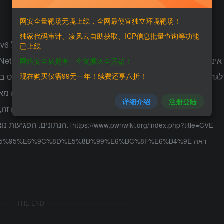
网安全量靶场无境上线，全网最便宜独立环境靶场！
独家代码审计、凌风云自助获取、ICP信息批量查询等功能
已上线
网络安全从拥有一个资源大全开始！
现在购买仅需99元一年！续费还享八折！
לגרום לאחרון להחזיר מצביע אפס, אשר יגרום לבעיית מצביע אפס ב
详细介绍
注册登陆
לשלוח את השברים הנותרים של חבילת הנתונים עם מזהה זה, 
הנתונים. הפגיעות נוצרה באותה עת וגורמת למערכת היעד לשלול שירות.
[https://www.pwnwiki.org/index.php?title=CVE-
B5%95%E6%9C%8D%E5%8B%99%E6%BC%8F%E6%B4%9E ראה
THE END