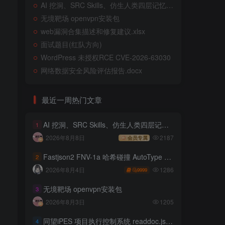
AI 挖洞、SRC Skills、仿生人类四层记忆系统
无境靶场 openvpn安装包
web漏洞合集描述和修复建议.xlsx
面试题目(红队方向)
WordPress 未授权RCE CVE-2026-63030
网络数据安全风险评估报告.docx
最近一周热门文章
AI 挖洞、SRC Skills、仿生人类四层记忆系统
1
2026年8月8日
2187
会员专属
Fastjson2 FNV-1a 哈希碰撞 AutoType 绕过远程代码执行
2
1286
2026年8月4日
9999
无境靶场 openvpn安装包
3
2026年8月3日
1205
同望iPES 项目执行控制系统 readdoc.jsp存在任意文件读取
4