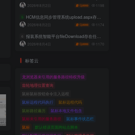
1198
2026年8月2日
9999
HCM信息同步管理系统upload.aspx存在任意文件上传
5
1174
2026年8月2日
9999
报装系统智能平台fileDownload存在任意文件读取
6
1170
2026年8月4日
9999
标签云
龙浏览器未引用的服务路径特权升级
齿轮地理位置查询
鼠标鼠标按钮命令注入远程
鼠标远程代码执行
鼠标远程代码
鼠标路径遍历
鼠标本地文件包含
鼠标未引用的服务路径
鼠标事件状态栏
独家!超强代码审计工具上线！免费会员等你来嫖！
2025 hw 有poc的漏洞集合
技术文章投稿兑换会员规则
鼠标
默认错误页面跨站点脚本