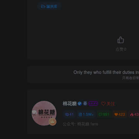
漏洞库
点赞
0
Only they who fulfill their duties 
只有在日
棉花糖
关注
41
1.5W+
991
423
4
公众号: 棉花糖 fans