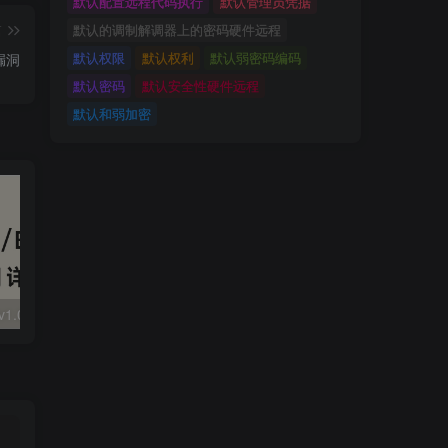
默认配置远程代码执行
默认管理员凭据
篇
默认的调制解调器上的密码硬件远程
默认权限
默认权利
默认弱密码编码
S漏洞
默认密码
默认安全性硬件远程
默认和弱加密
大华 evo-runs/v1.0/receive RCE
FineReport 帆软报表前台远程代码执行
wps 远程代码