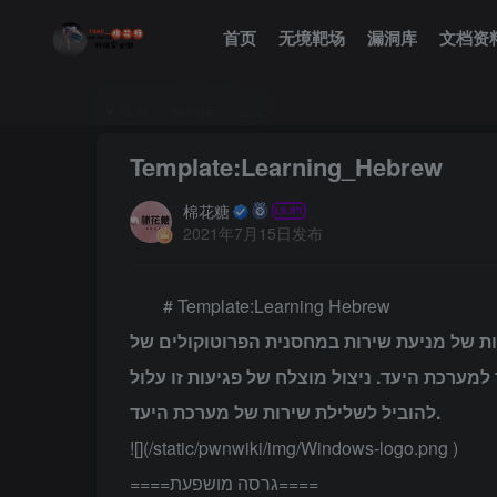
首页
无境靶场
漏洞库
文档资
首页
漏洞库
正文
Template:Learning_Hebrew
棉花糖
2021年7月15日发布
# Template:Learning Hebrew
קיימת פגיעות של מניעת שירות במחסנית הפרוטוקולים של IPv6 של Windows. שה יכול
למערכת היעד. ניצול מוצלח של פגיעות זו עלול
להוביל לשלילת שירות של מערכת היעד.
![](/static/pwnwiki/img/Windows-logo.png )
====גרסה מושפעת====