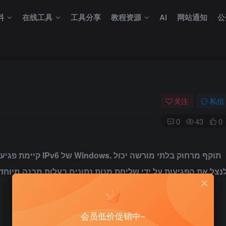
料
在线工具
工具分享
教程资源
AI
网站通知
公
关注
私信
0
43
0
תוקף מרחוק בלתי מור
נצל את הפגיעות על ידי שליחת מנות נתונים בעלות מבנה מיוחד 
会员低价促销中~