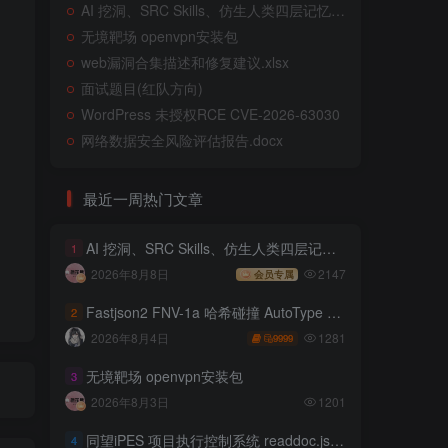
AI 挖洞、SRC Skills、仿生人类四层记忆系统
无境靶场 openvpn安装包
web漏洞合集描述和修复建议.xlsx
面试题目(红队方向)
WordPress 未授权RCE CVE-2026-63030
网络数据安全风险评估报告.docx
最近一周热门文章
AI 挖洞、SRC Skills、仿生人类四层记忆系统
1
2026年8月8日
2147
会员专属
Fastjson2 FNV-1a 哈希碰撞 AutoType 绕过远程代码执行
2
1281
2026年8月4日
9999
无境靶场 openvpn安装包
3
2026年8月3日
1201
同望iPES 项目执行控制系统 readdoc.jsp存在任意文件读取
4