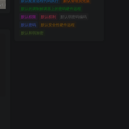
默认配置远程代码执行
默认管理员凭据
大华 evo-runs/v1.0/receive RCE
FineReport 帆软报表前台远程代码执行
wps 远程代码
默认的调制解调器上的密码硬件远程
默认权限
默认权利
默认弱密码编码
默认密码
默认安全性硬件远程
默认和弱加密