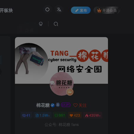
开板块
发布
开通会员
作者
棉花糖
关注
41
1.5W+
991
423
435W+
公众号: 棉花糖 fans