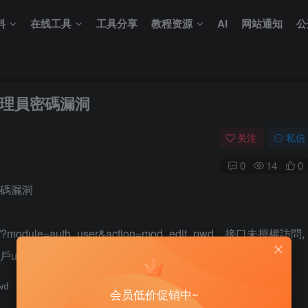
料
在线工具
工具分享
教程资源
AI
网站通知
公
理員密碼漏洞
关注
私信
0
14
0
密碼漏洞
e=auth_user&action=mod_edit_pwd，接口未授權訪問,
uid為1
d 

会员低价促销中~