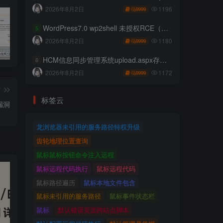
1196
2026年8月2日
9999
WordPress7.0 wp2shell 未授权RCE（CVE-2026-63030 CVE-2026-60137）
5
1180
2026年8月2日
9999
独家!超强代码审计工具上线！免费会员等你来嫖！
2025 hw 有poc的漏洞集合
技术文章投稿兑换会员规则
HCM信息同步管理系统upload.aspx存在任意文件上传
6
1172
2026年8月2日
9999
篇
标签云
核漏洞
龙浏览器未引用的服务路径特权升级
齿轮地理位置查询
鼠标鼠标按钮命令注入远程
鼠标远程代码执行
鼠标远程代码
鼠标路径遍历
鼠标本地文件包含
鼠标未引用的服务路径
鼠标事件状态栏
鼠标
默认错误页面跨站点脚本