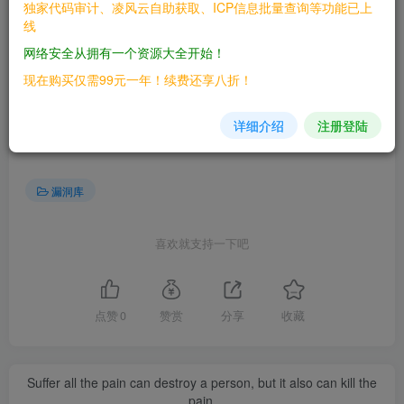
独家代码审计、凌风云自助获取、ICP信息批量查询等功能已上
==EXP==
线
网络安全从拥有一个资源大全开始！
现在购买仅需99元一年！续费还享八折！
©
版权声明
文章版权归作者所有，未经允许请勿转载。
详细介绍
注册登陆
THE END
漏洞库
喜欢就支持一下吧
点赞
0
赞赏
分享
收藏
Suffer all the pain can destroy a person, but it also can kill the
pain.