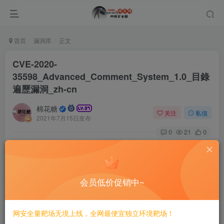
首页
漏洞库
正文
CVE-2020-
35598_Advanced_Comment_System_1.0_目錄
遍歷漏洞_zh-cn
棉花糖
关注
私信
2021年7月15日发布
0
21
0
# CVE-2020-35598 Advanced Comment System 1.0 目
錄遍歷漏洞/zh-cn
会员低价促销中~
==影响版本==
v1.0
网安全量靶场无境上线，全网最便宜独立环境靶场！