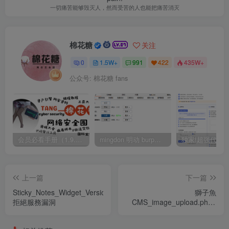
一切痛苦能够毁灭人，然而受苦的人也能把痛苦消灭
棉花糖
关注
0
1.5W+
991
422
435W+
公众号: 棉花糖 fans
会员必看手册（1.9.0版本 26.4.5更新）
mingdon 明动 burp插件0.2.6版本 本地时间校验去除版
上一篇
下一篇
Sticky_Notes_Widget_Version_3.0.6_
獅子魚
拒絕服務漏洞
CMS_image_upload.php_
任意文件上傳漏洞