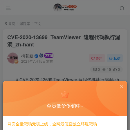
首页
漏洞库
正文
CVE-2020-13699_TeamViewer_遠程代碼執行漏
洞_zh-hant
棉花糖
关注
私信
2021年7月15日发布
0
15
0
# CVE-2020-13699 TeamViewer 遠程代碼執行漏洞/zh-
hant
会员低价促销中~
==影響版本==
网安全量靶场无境上线，全网最便宜独立环境靶场！
==EXP==