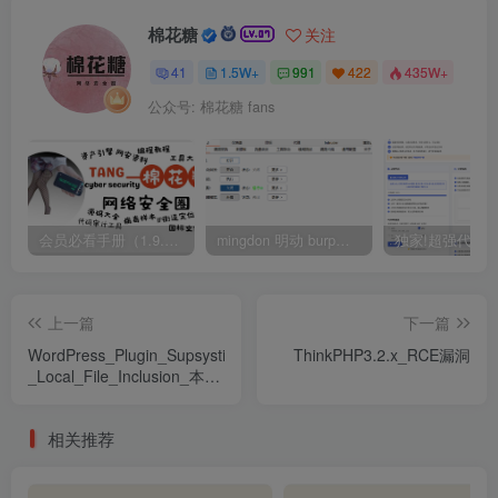
棉花糖
关注
41
1.5W+
991
422
435W+
公众号: 棉花糖 fans
会员必看手册（1.9.0版本 26.4.5更新）
mingdon 明动 burp插件0.2.6版本 本地时间校验去除版
上一篇
下一篇
WordPress_Plugin_Supsystic_Backup_2.3.9_-
ThinkPHP3.2.x_RCE漏洞
_Local_File_Inclusion_本地
文件包含漏洞
相关推荐