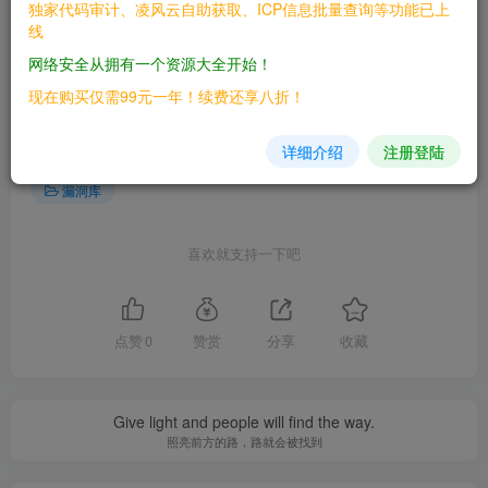
独家代码审计、凌风云自助获取、ICP信息批量查询等功能已上
线
网络安全从拥有一个资源大全开始！
©
版权声明
文章版权归作者所有，未经允许请勿转载。
现在购买仅需99元一年！续费还享八折！
THE END
详细介绍
注册登陆
漏洞库
喜欢就支持一下吧
点赞
0
赞赏
分享
收藏
Give light and people will find the way.
照亮前方的路，路就会被找到