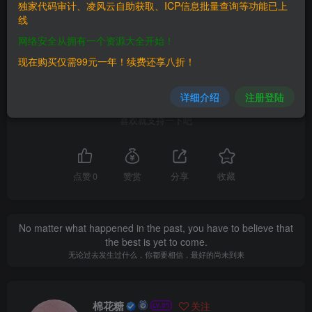
©
版权声明
独家代码审计、凌风云自助获取、ICP信息批量查询等功能已上
文章版权归作者所有，未经允许请勿转载。
线
THE END
网络安全从拥有一个资源大全开始！
现在购买仅需99元一年！续费还享八折！
漏洞库
详细介绍
注册登陆
喜欢就支持一下吧
点赞
0
赞赏
分享
收藏
No matter what happened in the past, you have to believe that
the best is yet to come.
无论过去发生过什么，你都要相信，最好的尚未到来
棉花糖
关注