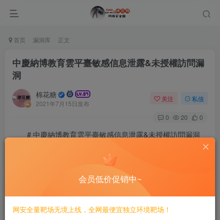
首页
漏洞库
正文
中慶納博教育雲平臺敏感信息泄露&未授權訪問漏
洞
棉花糖
关注
私信
2021年7月15日发布
0
20
0
# 中慶納博教育雲平臺敏感信息泄露&未授權訪問漏洞
==FOFA==
会员低价促销中~
==POC==
訪問此鏈接，可以看見洩露用戶名，以及管理id。然後可以
网安全量靶场无境上线，全网最便宜独立环境靶场！