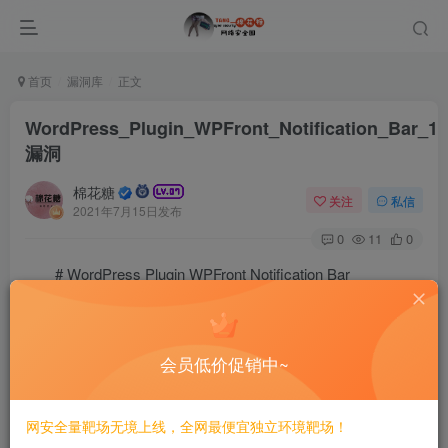
首页
漏洞库
正文
WordPress_Plugin_WPFront_Notification_Bar_1.
漏洞
棉花糖
关注
私信
2021年7月15日发布
0
11
0
# WordPress Plugin WPFront Notification Bar
1.9.1.04012 XSS漏洞
# Exploit Title: WordPress Plugin WPFront Notificatio
会员低价促销中~
# Date: 11/07/2021

# Exploit Author: Swapnil Subhash Bodekar

# Vendor Homepage:

# Software Link: https://wordpress.org/plugins/wpfron
网安全量靶场无境上线，全网最便宜独立环境靶场！
# Version:  1.9.1.04012
