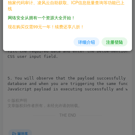
独家代码审计、凌风云自助获取、ICP信息批量查询等功能已上
# Tested on Windows

线
# Category: Web Application

网络安全从拥有一个资源大全开始！
How to reproduce vulnerability:

现在购买仅需99元一年！续费还享八折！
1. Install WordPress 5.7.2

2. Install and activate  *WPFront Notification Bar* p
详细介绍
注册登陆
3. Navigate to *WPFront Notification Bar *>> Setting 
fill the required data and enter the below-mentioned 
CSS user input field.

5. You will observe that the payload successfully got
database and when you are triggering the same functio
©
版权声明
文章版权归作者所有，未经允许请勿转载。
THE END
漏洞库