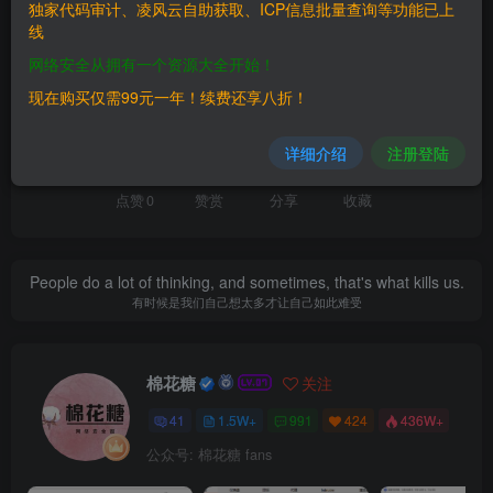
独家代码审计、凌风云自助获取、ICP信息批量查询等功能已上
线
漏洞库
网络安全从拥有一个资源大全开始！
现在购买仅需99元一年！续费还享八折！
喜欢就支持一下吧
详细介绍
注册登陆
点赞
0
赞赏
分享
收藏
People do a lot of thinking, and sometimes, that's what kills us.
有时候是我们自己想太多才让自己如此难受
棉花糖
关注
41
1.5W+
991
424
436W+
公众号: 棉花糖 fans