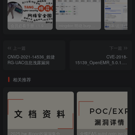
会员必看手册（1.9.0版本 26.4.5更新）
mingdon 明动 burp插件0.2.6版本 本地时间校验去除版
上一篇
下一篇
CNVD-2021-14536_銳捷
CVE-2018-
RG-UAC信息洩露漏洞
15139_OpenEMR_5.0.1.3_
遠程代碼執行漏洞_zh-cn
相关推荐
2025 hw 有poc的漏洞集合