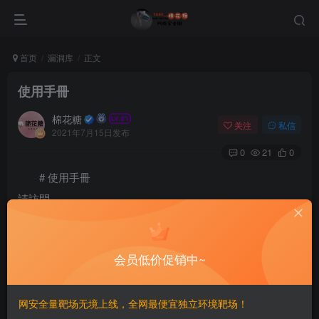
首页
漏洞库
正文
使用手冊
棉花糖
关注
私信
2021年7月15日发布
0
21
0
# 使用手冊
請訪問
https://www.mediawiki.org/wiki/Help:Formatting/zh#HTML_%
E6%A0%87%E8%AE%B0
会员低价促销中~
©
版权声明
文章版权归作者所有，未经允许请勿转载。
网安全量靶场无境上线，全网最便宜独立环境靶场！
THE END