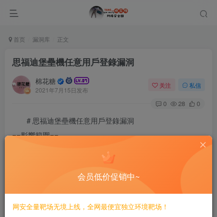
首页
漏洞库
正文
思福迪堡壘機任意用戶登錄漏洞
棉花糖
关注
私信
2021年7月15日发布
0
28
0
# 思福迪堡壘機任意用戶登錄漏洞
==影響範圍==
LogBase-B798
bh-x64-v7.0.15
会员低价促销中~
==漏洞利用==
网安全量靶场无境上线，全网最便宜独立环境靶场！