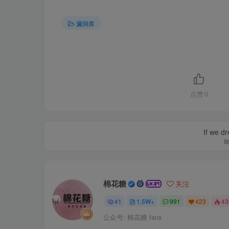
漏洞库
点赞
0
If we dr
棉花糖
关注
41
1.5W+
991
423
4
公众号: 棉花糖 fans