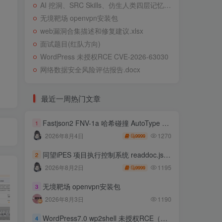
AI 挖洞、SRC Skills、仿生人类四层记忆系统
无境靶场 openvpn安装包
web漏洞合集描述和修复建议.xlsx
面试题目(红队方向)
WordPress 未授权RCE CVE-2026-63030
网络数据安全风险评估报告.docx
最近一周热门文章
Fastjson2 FNV-1a 哈希碰撞 AutoType 绕过远程代码执行
1
1270
2026年8月4日
9999
同望iPES 项目执行控制系统 readdoc.jsp存在任意文件读取
2
1195
2026年8月2日
9999
无境靶场 openvpn安装包
3
2026年8月3日
1190
独家!超强代码审计工具上线！免费会员等你来嫖！
2025 hw 有poc的漏洞集合
技术文章投稿兑换会员规则
WordPress7.0 wp2shell 未授权RCE（CVE-2026-63030 CVE-2026-60137）
4