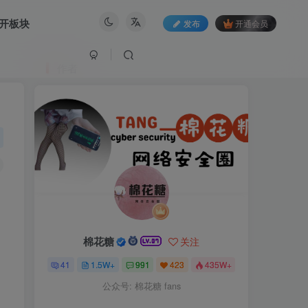
开板块
发布
开通会员
作者
棉花糖
关注
41
1.5W+
991
423
435W+
公众号: 棉花糖 fans