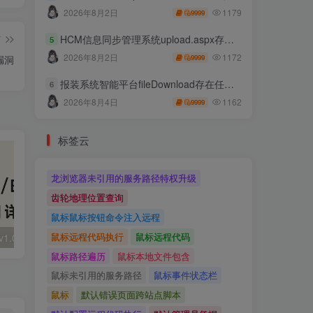
1179
2026年8月2日
9999
篇
HCM信息同步管理系统upload.aspx存在任意文件上传
5
1172
2026年8月2日
除漏洞
9999
报装系统智能平台fileDownload存在任意文件读取
6
1162
2026年8月4日
9999
标签云
龙浏览器未引用的服务路径特权升级
齿轮地理位置查询
鼠标鼠标按钮命令注入远程
鼠标远程代码执行
鼠标远程代码
大华 evo-runs/v1.0/receive RCE
FineReport 帆软报表前台远程代码执行
wps 远程代码
鼠标路径遍历
鼠标本地文件包含
鼠标未引用的服务路径
鼠标事件状态栏
鼠标
默认错误页面跨站点脚本