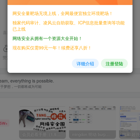
网安全量靶场无境上线，全网最便宜独立环境靶场！
独家代码审计、凌风云自助获取、ICP信息批量查询等功能
已上线
喜欢就支持一下吧
网络安全从拥有一个资源大全开始！
现在购买仅需99元一年！续费还享八折！
赞赏
分享
收藏
详细介绍
注册登陆
eam, everything is possible.
敢于梦想，一切都将成为可能
35W+
会员必看手册（1.9.0版本 26.4.5更新）
mingdon 明动 burp插件0.2.6版本 本地时间校验去除版