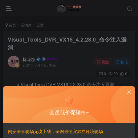
首页
漏洞库
正文
Visual_Tools_DVR_VX16_4.2.28.0_命令注入漏
洞
棉花糖
关注
私信
2021年7月15日发布
0
29
0
# Visual Tools DVR VX16 4.2.28.0 命令注入漏洞
# Exploit Title: Visual Tools DVR VX16 4.2.28.0 - OS 
# Date: 2021-07-05

# Exploit Author: Andrea D'Ubaldo

会员低价促销中~
# Vendor Homepage: https://visual-tools.com/

# Version: Visual Tools VX16 v4.2.28.0

# Tested on: VX16 Embedded Linux 2.6.35.4.

网安全量靶场无境上线，全网最便宜独立环境靶场！
# An unauthenticated remote attacker can inject arbit