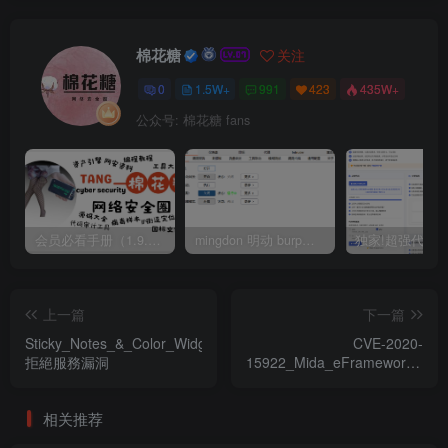
棉花糖
关注
0
1.5W+
991
423
435W+
公众号: 棉花糖 fans
会员必看手册（1.9.0版本 26.4.5更新）
mingdon 明动 burp插件0.2.6版本 本地时间校验去除版
上一篇
下一篇
Sticky_Notes_&_Color_Widgets_1.4.2_
CVE-2020-
拒絕服務漏洞
15922_Mida_eFramework_2.8.
遠程代碼執行漏洞_zh-cn
相关推荐