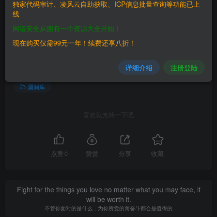
独家代码审计、凌风云自助获取、ICP信息批量查询等功能已上
线
网络安全从拥有一个资源大全开始！
©
版权声明
文章版权归作者所有，未经允许请勿转载。
现在购买仅需99元一年！续费还享八折！
THE END
详细介绍
注册登陆
漏洞库
喜欢就支持一下吧
点赞
0
赞赏
分享
收藏
Fight for the things you love no matter what you may face, it
will be worth it.
不管你面对的是什么，为你所爱的而奋斗都会是值得的