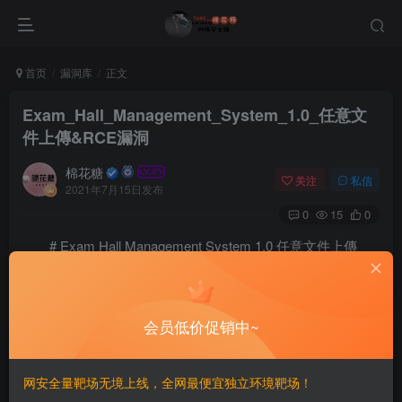
首页
漏洞库
正文
Exam_Hall_Management_System_1.0_任意文
件上傳&RCE漏洞
棉花糖
关注
私信
2021年7月15日发布
0
15
0
# Exam Hall Management System 1.0 任意文件上傳
&RCE漏洞
会员低价促销中~
==漏洞影響==
# Version: 1.0
==EXP==
网安全量靶场无境上线，全网最便宜独立环境靶场！