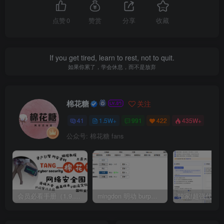
点赞
0
赞赏
分享
收藏
If you get tired, learn to rest, not to quit.
如果你累了，学会休息，而不是放弃
棉花糖
关注
41
1.5W+
991
422
435W+
公众号: 棉花糖 fans
会员必看手册（1.9.0版本 26.4.5更新）
mingdon 明动 burp插件0.2.6版本 本地时间校验去除版