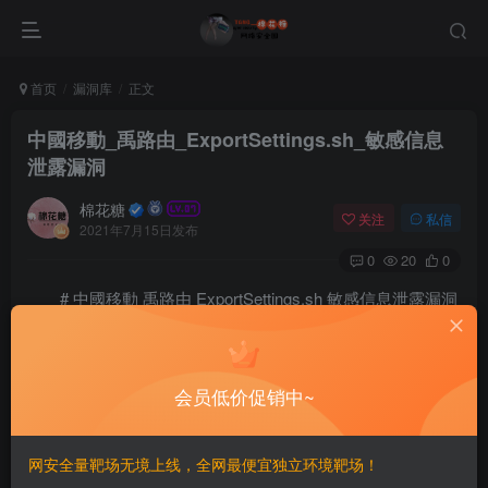
首页
漏洞库
正文
中國移動_禹路由_ExportSettings.sh_敏感信息
泄露漏洞
棉花糖
关注
私信
2021年7月15日发布
0
20
0
# 中國移動 禹路由 ExportSettings.sh 敏感信息泄露漏洞
==FOFA==
会员低价促销中~
==Payload==
网安全量靶场无境上线，全网最便宜独立环境靶场！