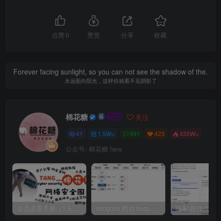
点赞
0
赞赏
分享
收藏
Forever facing sunlight, so you can not see the shadow of the.
永远面向阳光，这样你就看不见阴影了
棉花糖
关注
41
1.5W+
991
423
435W+
公众号: 棉花糖 fans
会员必看手册（1.9.0版本 26.4.5更新）
mingdon 明动 burp插件0.2.6版本 本地时间校验去除版