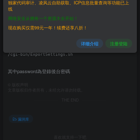
独家代码审计、凌风云自助获取、ICP信息批量查询等功能已上
其中password為登錄後台密碼
线
网络安全从拥有一个资源大全开始！
==FOFA==
现在购买仅需99元一年！续费还享八折！
==Payload==
详细介绍
注册登陆
其中password為登錄後台密碼
©
版权声明
文章版权归作者所有，未经允许请勿转载。
THE END
漏洞库
喜欢就支持一下吧