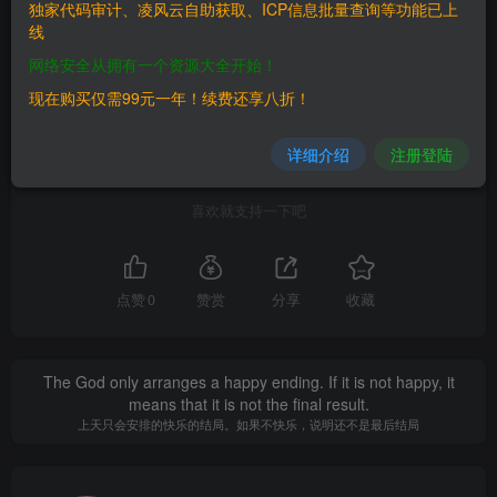
独家代码审计、凌风云自助获取、ICP信息批量查询等功能已上
©
版权声明
线
文章版权归作者所有，未经允许请勿转载。
网络安全从拥有一个资源大全开始！
THE END
现在购买仅需99元一年！续费还享八折！
漏洞库
详细介绍
注册登陆
喜欢就支持一下吧
点赞
0
赞赏
分享
收藏
The God only arranges a happy ending. If it is not happy, it
means that it is not the final result.
上天只会安排的快乐的结局。如果不快乐，说明还不是最后结局