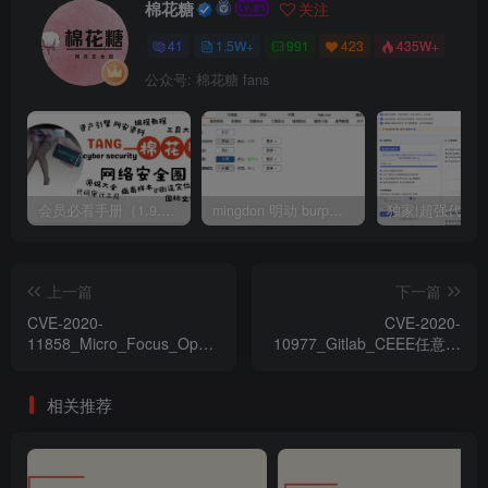
棉花糖
关注
41
1.5W+
991
423
435W+
公众号: 棉花糖 fans
会员必看手册（1.9.0版本 26.4.5更新）
mingdon 明动 burp插件0.2.6版本 本地时间校验去除版
上一篇
下一篇
CVE-2020-
CVE-2020-
11858_Micro_Focus_Operations_Bridge_Manager_
10977_Gitlab_CEEE任意文
本地權限提升漏洞
件讀取&遠程命令執行漏洞
相关推荐