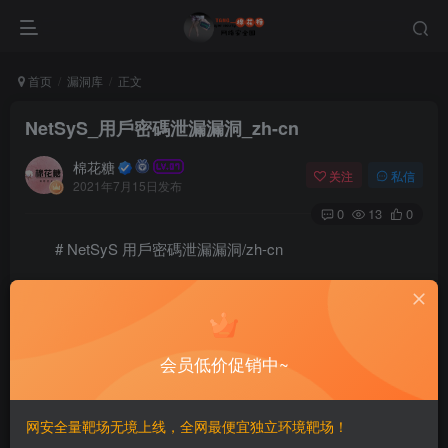
首页
漏洞库
正文
NetSyS_用戶密碼泄漏漏洞_zh-cn
棉花糖
关注
私信
2021年7月15日发布
0
13
0
# NetSyS 用戶密碼泄漏漏洞/zh-cn
==漏洞影响==
NetSys
会员低价促销中~
==POC==
网安全量靶场无境上线，全网最便宜独立环境靶场！