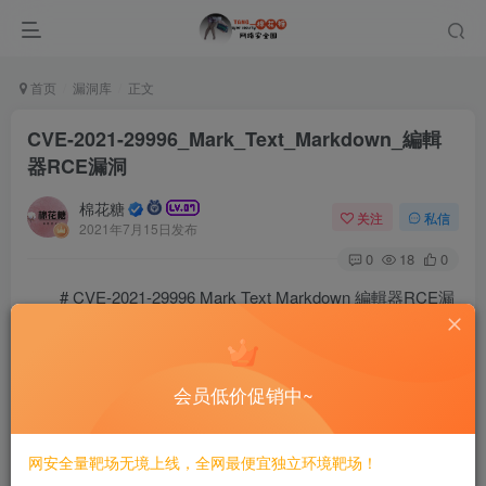
首页
漏洞库
正文
CVE-2021-29996_Mark_Text_Markdown_編輯
器RCE漏洞
棉花糖
关注
私信
2021年7月15日发布
0
18
0
# CVE-2021-29996 Mark Text Markdown 編輯器RCE漏
洞
Mark Text 0.16.3可以使攻擊者任意執行命令。通過打開包含
会员低价促销中~
變異跨站腳本（XSS）Payload的.md文件，這可能導致遠程
執行代碼（RCE）
网安全量靶场无境上线，全网最便宜独立环境靶场！
POC: