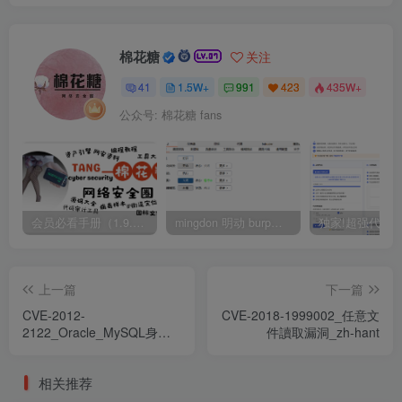
棉花糖
关注
41
1.5W+
991
423
435W+
公众号: 棉花糖 fans
会员必看手册（1.9.0版本 26.4.5更新）
mingdon 明动 burp插件0.2.6版本 本地时间校验去除版
上一篇
下一篇
CVE-2012-
CVE-2018-1999002_任意文
2122_Oracle_MySQL身份
件讀取漏洞_zh-hant
驗證繞過漏洞
相关推荐