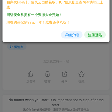
独家代码审计、凌风云自助获取、ICP信息批量查询等功能已上
线
网络安全从拥有一个资源大全开始！
©
版权声明
现在购买仅需99元一年！续费还享八折！
文章版权归作者所有，未经允许请勿转载。
THE END
详细介绍
注册登陆
漏洞库
喜欢就支持一下吧
点赞
0
赞赏
分享
收藏
No matter when you start, it is important not to stop after the
start.
无论你在什么时候开始，重要的是开始之后就不要停止