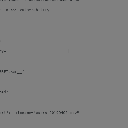
 in XSS vulnerability.

------------------------



ry=---------------------------[]

RFToken__"

ed"

ort"; filename="users-20190408.csv"
