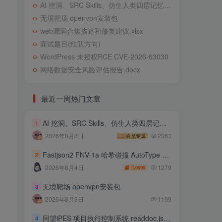
AI 挖洞、SRC Skills、仿生人类四层记忆系统
无境靶场 openvpn安装包
web漏洞合集描述和修复建议.xlsx
面试题目(红队方向)
WordPress 未授权RCE CVE-2026-63030
网络数据安全风险评估报告.docx
最近一周热门文章
AI 挖洞、SRC Skills、仿生人类四层记忆系统
1
2026年8月8日
2063
会员专属
Fastjson2 FNV-1a 哈希碰撞 AutoType 绕过远程代码执行
2
1279
2026年8月4日
9999
无境靶场 openvpn安装包
3
2026年8月3日
1199
同望iPES 项目执行控制系统 readdoc.jsp存在任意文件读取
4