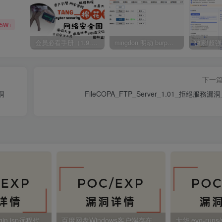
35W+
会员必看手册（1.9.0版本 26.4.5更新）
mingdon 明动 burp插件0.2.6版本 本地时间校验去除版
下一
漏洞
FileCOPA_FTP_Server_1.01_拒絕服務漏洞
金蝶EAS autoLogin.jsp远程代码执行
百度网盘Windows客户端存在远程命令执行