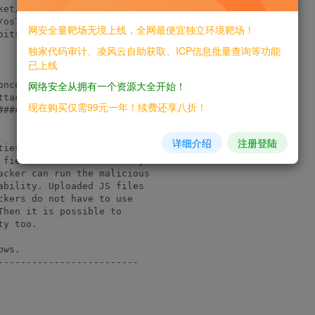
et/osTicket

osTicket/pull/4869

网安全量靶场无境上线，全网最便宜独立环境靶场！
oits/osTicket-v1-11-XSS-to-LFI.html

独家代码审计、凌风云自助获取、ICP信息批量查询等功能
已上线
网络安全从拥有一个资源大全开始！
ncept as XSS attempt can

tack at osTicket.

现在购买仅需99元一年！续费还享八折！
########################

详细介绍
注册登陆
ies in the "Import"

 field. This vulnerability

acker can run the malicious

ability. Uploaded JS files

kers do not have to use

hen it is possible to

y too.

ws.

------------------------
