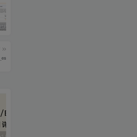
独家!超强代码审计工具上线！免费会员等你来嫖！
2025 hw 有poc的漏洞集合
技术文章投稿兑换会员规则
篇
_es
大华 evo-runs/v1.0/receive RCE
FineReport 帆软报表前台远程代码执行
wps 远程代码