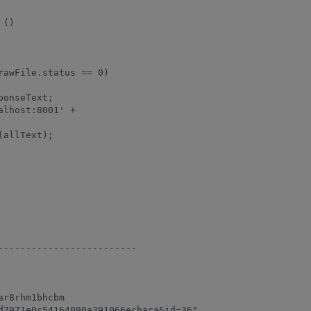
()

awFile.status == 0)

onseText;

lhost:8001' +

allText);

------------------------

r8rhm1bhcbm

d7971e0c54164090a391066ecbaca&id=36"
