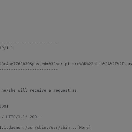
------------------------

P/1.1

f3c4ae7768b39&pasted=%3Cscript+src%3D%22http%3A%2F%2Floc
------------------------

 he/she will receive a request as

001

/ HTTP/1.1" 200 -

1:1:daemon:/usr/sbin:/usr/sbin...[More]
