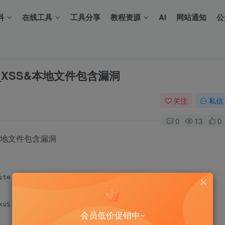
料
在线工具
工具分享
教程资源
AI
网站通知
公
_1.11_XSS&本地文件包含漏洞
关注
私信
0
13
0
XSS&本地文件包含漏洞
ite Scripting to Local File

uS) @ehakkus

会员低价促销中~