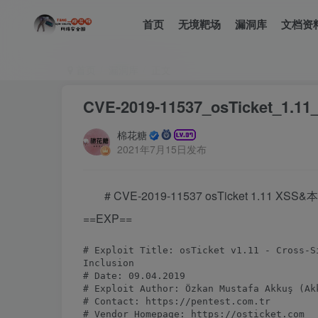
首页
无境靶场
漏洞库
文档资
首页
漏洞库
正文
CVE-2019-11537_osTicket
棉花糖
2021年7月15日发布
# CVE-2019-11537 osTicket 1.11 
==EXP==
# Exploit Title: osTicket v1.11 - Cross-S
Inclusion

# Date: 09.04.2019

# Exploit Author: Özkan Mustafa Akkuş (Akk
# Contact: https://pentest.com.tr

# Vendor Homepage: https://osticket.com
