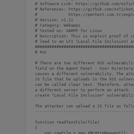
# Software Link: https://github.com/osTick
# References: https://github.com/osTicket/
#             https://pentest.com.tr/expl
# Version: v1.11

# Category: Webapps

# Tested on: XAMPP for Linux

# Description: This is exploit proof of co
# lead to an LFI (Local File Inclusion) at
##########################################
# PoC

# There are two different XSS vulnerabilit
field on the Agent Panel - User Directory
causes a different vulnerability. The att
JS file that he uploads in the XSS vulner
can be called clear text. Therefore, attac
a different server to perform an attack. T
create "Local File Inclusion" vulnerabilit
The attacker can upload a JS file as follo
------------------------------------------
function readTextFile(file)

{

    var rawFile = new XMLHttpRequest();
