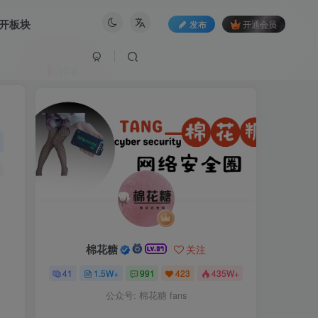
开板块
发布
开通会员
作者
棉花糖
关注
41
1.5W+
991
423
435W+
公众号: 棉花糖 fans