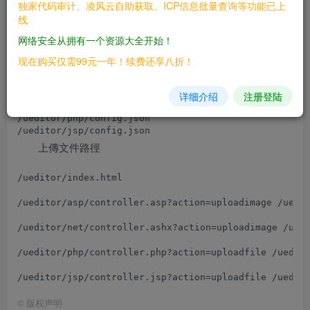
独家代码审计、凌风云自助获取、ICP信息批量查询等功能已上
线
网络安全从拥有一个资源大全开始！
Ueditor 默認支持上傳 xml ：config.json可以查看支持上
现在购买仅需99元一年！续费还享八折！
傳的後綴
/ueditor/asp/config.json 

详细介绍
注册登陆
/ueditor/net/config.json 

/ueditor/php/config.json 

上傳文件路徑
/ueditor/index.html

/ueditor/asp/controller.asp?action=uploadimage /uedit
/ueditor/net/controller.ashx?action=uploadimage /uedi
/ueditor/php/controller.php?action=uploadfile /uedito
©
版权声明