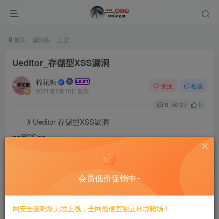
首页
漏洞库
正文
Ueditor_存儲型XSS漏洞
棉花糖
关注
私信
2021年7月15日发布
0
27
0
# Ueditor 存儲型XSS漏洞
==POC==
会员低价促销中~
alert(1)
网安全量靶场无境上线，全网最便宜独立环境靶场！