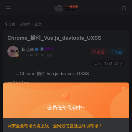
首页
漏洞库
正文
Chrome_插件_Vue.js_devtools_UXSS
棉花糖
关注
私信
2021年7月15日发布
0
21
0
# Chrome 插件 Vue.js devtools UXSS
==XSS1==
==XSS2==
会员低价促销中~
网安全量靶场无境上线，全网最便宜独立环境靶场！
©
版权声明
文章版权归作者所有，未经允许请勿转载。