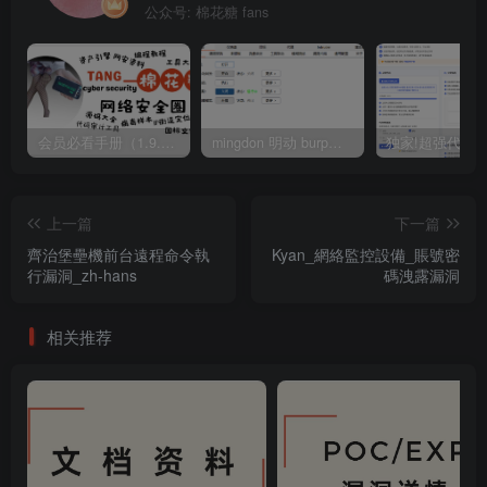
公众号: 棉花糖 fans
会员必看手册（1.9.0版本 26.4.5更新）
mingdon 明动 burp插件0.2.6版本 本地时间校验去除版
上一篇
下一篇
齊治堡壘機前台遠程命令執
Kyan_網絡監控設備_賬號密
行漏洞_zh-hans
碼洩露漏洞
相关推荐