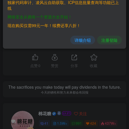
独家代码审计、凌风云自助获取、ICP信息批量查询等功能已上
线
THE END
网络安全从拥有一个资源大全开始！
现在购买仅需99元一年！续费还享八折！
漏洞库
详细介绍
注册登陆
喜欢就支持一下吧
点赞
0
赞赏
分享
收藏
The sacrifices you make today will pay dividends in the future.
今天的牺牲和努力未来都会有回报
棉花糖
关注
41
1.5W+
991
424
437W+