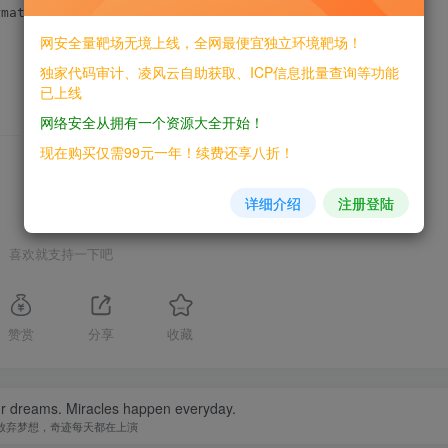
at(ip=ip,data=res.text))

网安全量靶场无境上线，全网最便宜独立环境靶场！
独家代码审计、凌风云自助获取、ICP信息批量查询等功能
已上线
网络安全从拥有一个资源大全开始！
THE END
现在购买仅需99元一年！续费还享八折！
详细介绍
注册登陆
喜欢就支持一下吧
赞赏
分享
收藏
ur dreams. Miracles happen everyday.
放弃梦想，奇迹每天都在上演