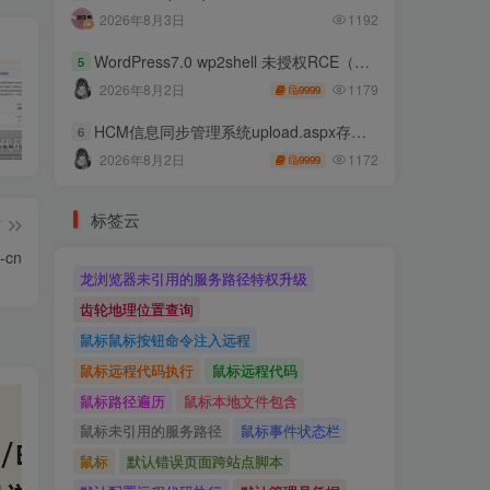
2026年8月3日
1192
WordPress7.0 wp2shell 未授权RCE（CVE-2026-63030 CVE-2026-60137）
5
1179
2026年8月2日
9999
HCM信息同步管理系统upload.aspx存在任意文件上传
6
独家!超强代码审计工具上线！免费会员等你来嫖！
2025 hw 有poc的漏洞集合
技术文章投稿兑换会员规则
1172
2026年8月2日
9999
标签云
篇
-cn
龙浏览器未引用的服务路径特权升级
齿轮地理位置查询
鼠标鼠标按钮命令注入远程
鼠标远程代码执行
鼠标远程代码
鼠标路径遍历
鼠标本地文件包含
鼠标未引用的服务路径
鼠标事件状态栏
鼠标
默认错误页面跨站点脚本