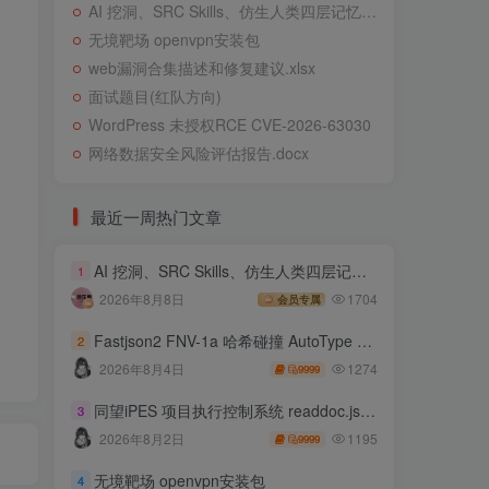
AI 挖洞、SRC Skills、仿生人类四层记忆系统
无境靶场 openvpn安装包
web漏洞合集描述和修复建议.xlsx
面试题目(红队方向)
WordPress 未授权RCE CVE-2026-63030
网络数据安全风险评估报告.docx
最近一周热门文章
AI 挖洞、SRC Skills、仿生人类四层记忆系统
1
2026年8月8日
1704
会员专属
Fastjson2 FNV-1a 哈希碰撞 AutoType 绕过远程代码执行
2
1274
2026年8月4日
9999
同望iPES 项目执行控制系统 readdoc.jsp存在任意文件读取
3
1195
2026年8月2日
9999
无境靶场 openvpn安装包
4