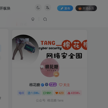
开板块
发布
开通会员
作者
棉花糖
关注
0
1.5W+
991
423
435W+
2%22%7D¤tPage=1&pageSize=15".format(ip=ip)

公众号: 棉花糖 fans