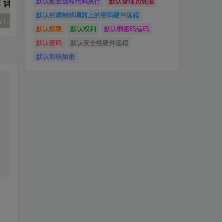
默认配置远程代码执行
默认管理员凭据
默认的调制解调器上的密码硬件远程
大华 evo-runs/v1.0/receive RCE
FineReport 帆软报表前台远程代码执行
wps 远程代码
默认权限
默认权利
默认弱密码编码
默认密码
默认安全性硬件远程
默认和弱加密