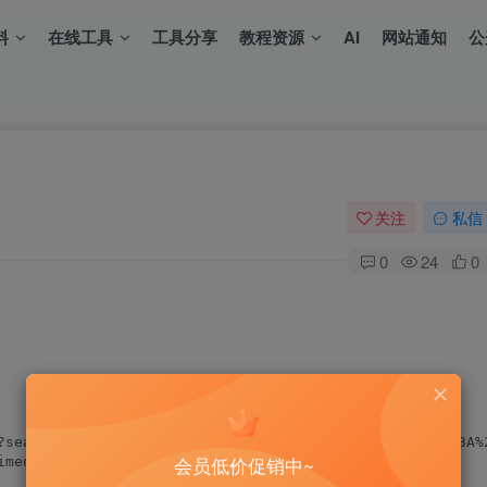
料
在线工具
工具分享
教程资源
AI
网站通知
公
关注
私信
0
24
0
?search=%7B%22userName%22%3A%22%22%2C%22loginName%22%3A%2
会员低价促销中~
meout=5)
