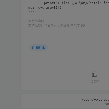
        print("+ {ip} 访问成功\n{data}".form
main(sys.argv[1])

©
版权声明
文章版权归作者所有，未经允许请勿转载。
漏洞库
点赞
0
Never give up yo
别