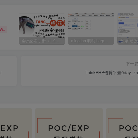
5W+
会员必看手册（1.9.0版本 26.4.5更新）
mingdon 明动 burp插件0.2.6版本 本地时间校验去除版
下一
t
ThinkPHP借貸平臺0day_zh