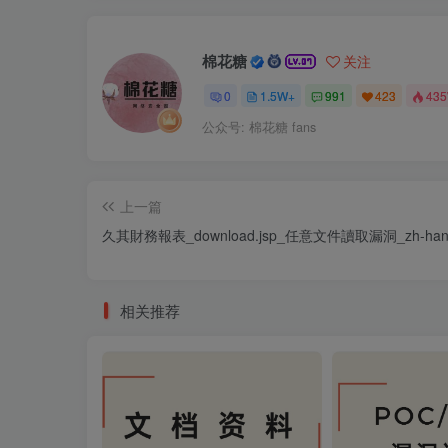
棉花糖
关注
0
1.5W+
991
423
43
公众号: 棉花糖 fans
上一篇
久其財務報表_download.jsp_任意文件讀取漏洞_zh-han
相关推荐